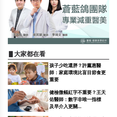
▋大家都在看
孩子少吃還胖？許薰惠醫
師：家庭環境比盲目節食更
重要
健檢微幅紅字不重要？王天
佑醫師：數字非唯一指標
及早介入更關...