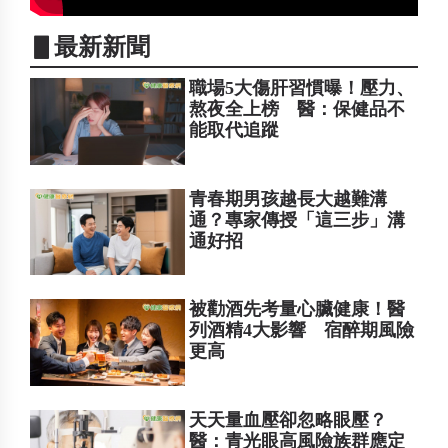
▋最新新聞
職場5大傷肝習慣曝！壓力、
熬夜全上榜 醫：保健品不
能取代追蹤
青春期男孩越長大越難溝
通？專家傳授「這三步」溝
通好招
被勸酒先考量心臟健康！醫
列酒精4大影響 宿醉期風險
更高
天天量血壓卻忽略眼壓？
醫：青光眼高風險族群應定