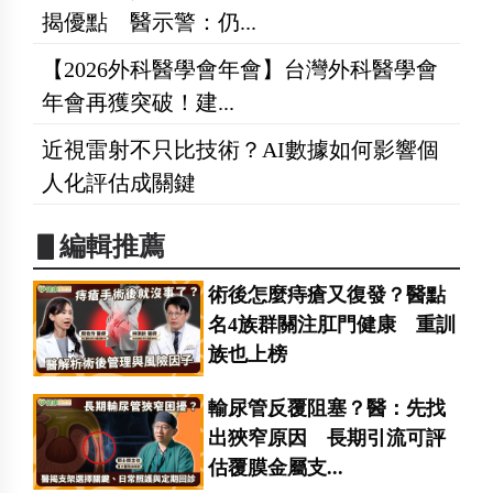
揭優點 醫示警：仍...
【2026外科醫學會年會】台灣外科醫學會
年會再獲突破！建...
近視雷射不只比技術？AI數據如何影響個
人化評估成關鍵
▋編輯推薦
術後怎麼痔瘡又復發？醫點
名4族群關注肛門健康 重訓
族也上榜
輸尿管反覆阻塞？醫：先找
出狹窄原因 長期引流可評
估覆膜金屬支...