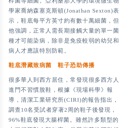
桿菌等細菌。亞利桑那大學的環境微生物
學家喬納森塞克斯頓(Jonathan Sexton)表
示，鞋底每平方英寸約有數十萬細菌，但
他強調，正常人需長期接觸大量的單一菌
種才可能染病，除非是免疫較弱的幼兒和
病人才應該特別防範。
鞋底潛藏致病菌 鞋子恐助傳播
很多華人到西方居住，常發現很多西方人
進門不習慣脫鞋，根據《現場科學》報
導，清潔工業研究所(CIRI)的報告指出，
調查10名受試者穿著2周的鞋子後發現，
96%鞋底發現大腸桿菌。雖然許多類型的