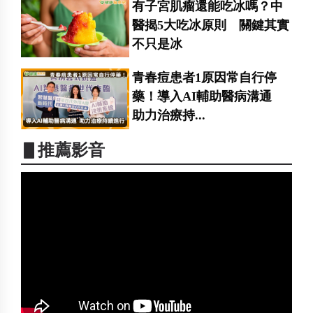
有子宮肌瘤還能吃冰嗎？中
醫揭5大吃冰原則 關鍵其實
不只是冰
青春痘患者1原因常自行停
藥！導入AI輔助醫病溝通
助力治療持...
▋推薦影音