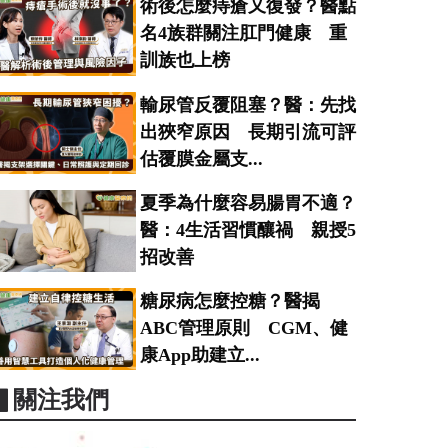
術後怎麼痔瘡又復發？醫點
名4族群關注肛門健康 重
訓族也上榜
輸尿管反覆阻塞？醫：先找
出狹窄原因 長期引流可評
估覆膜金屬支...
夏季為什麼容易腸胃不適？
醫：4生活習慣釀禍 親授5
招改善
糖尿病怎麼控糖？醫揭
ABC管理原則 CGM、健
康App助建立...
▋關注我們