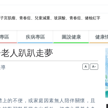
子宮肌瘤
、
青春痘
、
兒童減重
、
玻尿酸
、
青春痘
、
健檢紅字
專區
疾病專區
圖說健康
健康
居老人趴趴走夢
報導
+
體上的不便，或家庭因素無人陪伴關懷，且