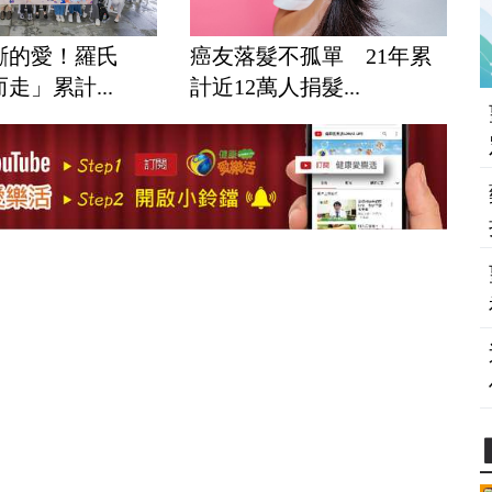
斷的愛！羅氏
癌友落髮不孤單 21年累
走」累計...
計近12萬人捐髮...