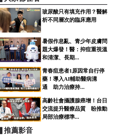
玻尿酸只有填充作用？醫解
析不同層次的臨床應用
暑假作息亂、青少年皮膚問
題大爆發！醫：抑痘重視溫
和清潔、長期...
青春痘患者1原因常自行停
藥！導入AI輔助醫病溝
通 助力治療持...
高齡社會攝護腺癌增！台日
交流提升醫療品質 盼推動
局部治療標準...
▋推薦影音