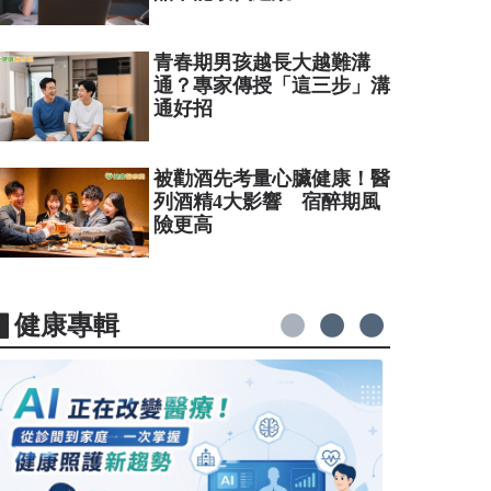
青春期男孩越長大越難溝
通？專家傳授「這三步」溝
通好招
被勸酒先考量心臟健康！醫
列酒精4大影響 宿醉期風
險更高
▋健康專輯