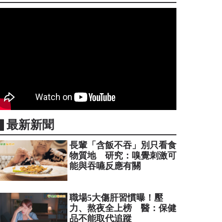
▋最新新聞
長輩「含飯不吞」別只看食
物質地 研究：嗅覺刺激可
能與吞嚥反應有關
職場5大傷肝習慣曝！壓
力、熬夜全上榜 醫：保健
品不能取代追蹤