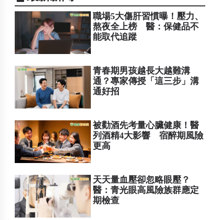
職場5大傷肝習慣曝！壓力、
熬夜全上榜 醫：保健品不
能取代追蹤
青春期男孩越長大越難溝
通？專家傳授「這三步」溝
通好招
被勸酒先考量心臟健康！醫
列酒精4大影響 宿醉期風險
更高
天天量血壓卻忽略眼壓？
醫：青光眼高風險族群應定
期檢查