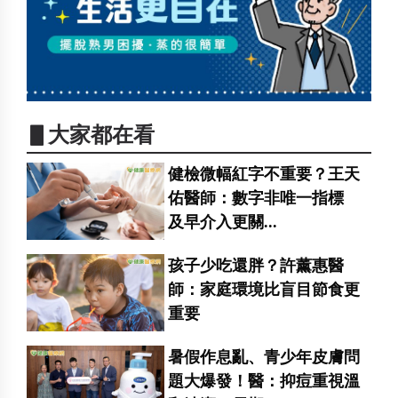
▋大家都在看
健檢微幅紅字不重要？王天
佑醫師：數字非唯一指標
及早介入更關...
孩子少吃還胖？許薰惠醫
師：家庭環境比盲目節食更
重要
暑假作息亂、青少年皮膚問
題大爆發！醫：抑痘重視溫