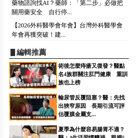
藥物諮詢找AI？藥師：「第二步」必做把
關用藥安全 自行停...
【2026外科醫學會年會】台灣外科醫學會
年會再獲突破！建...
▋編輯推薦
術後怎麼痔瘡又復發？醫點
名4族群關注肛門健康 重訓
族也上榜
輸尿管反覆阻塞？醫：先找
出狹窄原因 長期引流可評
估覆膜金屬支...
夏季為什麼容易腸胃不適？
醫：4生活習慣釀禍 親授5