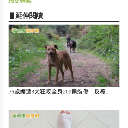
識更輕鬆
▋延伸閱讀
76歲嬤遭3犬狂咬全身200撕裂傷 反覆...