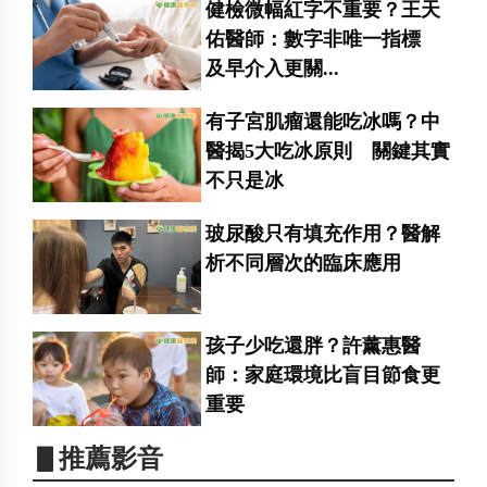
健檢微幅紅字不重要？王天
佑醫師：數字非唯一指標
及早介入更關...
有子宮肌瘤還能吃冰嗎？中
醫揭5大吃冰原則 關鍵其實
不只是冰
玻尿酸只有填充作用？醫解
析不同層次的臨床應用
孩子少吃還胖？許薰惠醫
師：家庭環境比盲目節食更
重要
▋推薦影音