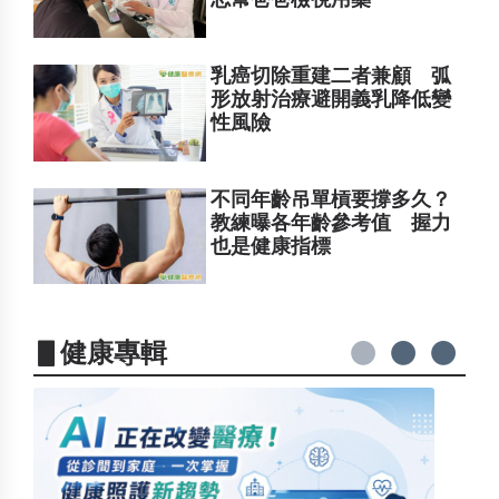
乳癌切除重建二者兼顧 弧
形放射治療避開義乳降低變
性風險
不同年齡吊單槓要撐多久？
教練曝各年齡參考值 握力
也是健康指標
▋健康專輯