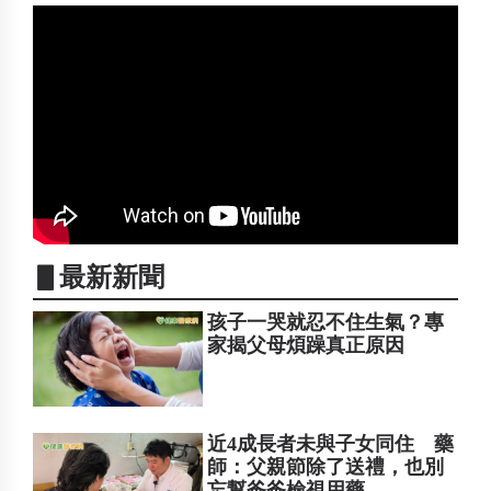
▋最新新聞
孩子一哭就忍不住生氣？專
家揭父母煩躁真正原因
近4成長者未與子女同住 藥
師：父親節除了送禮，也別
忘幫爸爸檢視用藥