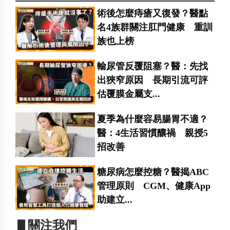
術後怎麼痔瘡又復發？醫點
名4族群關注肛門健康 重訓
族也上榜
輸尿管反覆阻塞？醫：先找
出狹窄原因 長期引流可評
估覆膜金屬支...
夏季為什麼容易腸胃不適？
醫：4生活習慣釀禍 親授5
招改善
糖尿病怎麼控糖？醫揭ABC
管理原則 CGM、健康App
助建立...
▋關注我們