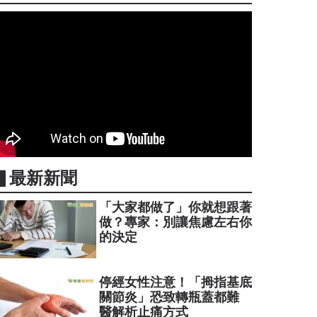
▋最新新聞
「大家都做了」你就想跟著
做？專家：別讓焦慮左右你
的決定
停經女性注意！「拇指基底
關節炎」恐致轉瓶蓋都難
醫解析止痛方式