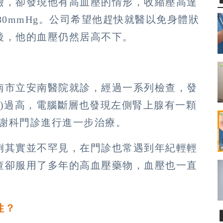
檢，卻發現他有高血壓的情形，收縮壓高達
180mmHg。公司希望他趕快就醫以免身體狀
後，他的血壓仍然居高不下。
南市立安南醫院就診，經過一系列檢查，發
rone)過高，電腦斷層也發現左側腎上腺有一顆
代謝科門診進行進一步治療。
例其實並不罕見，在門診也常遇到年紀輕輕
查卻服用了多年的高血壓藥物，血壓也一直
性？