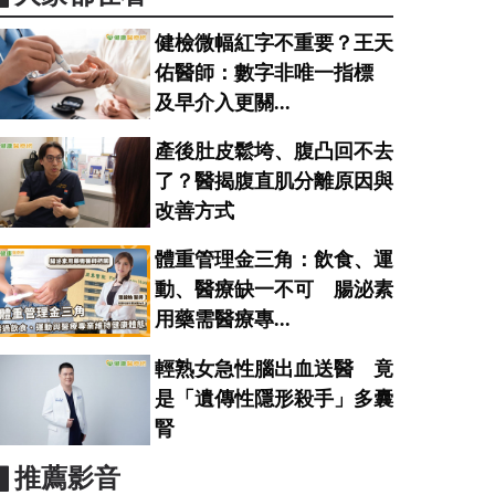
健檢微幅紅字不重要？王天
佑醫師：數字非唯一指標
及早介入更關...
產後肚皮鬆垮、腹凸回不去
了？醫揭腹直肌分離原因與
改善方式
體重管理金三角：飲食、運
動、醫療缺一不可 腸泌素
用藥需醫療專...
輕熟女急性腦出血送醫 竟
是「遺傳性隱形殺手」多囊
腎
▋推薦影音