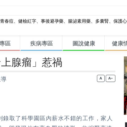
青春痘
、
健檢紅字
、
事後避孕藥
、
腸泌素用藥
、
多囊腎
、
保護心
專區
疾病專區
圖說健康
健康
腎上腺瘤」惹禍
報導
+
順利錄取了科學園區內薪水不錯的工作，家人