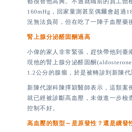
都很替他高興。不過就職前的員工體
160mHg，回家量測甚至偶爾會超過
況無法負荷，但在吃了一陣子血壓藥
腎上腺分泌醛固酮過高
小偉的家人非常緊張，趕快帶他到臺
現他的腎上腺分泌醛固酮(aldoste
1.2公分的腺瘤，於是被轉診到新陳
新陳代謝科陳擇穎醫師表示，這類案
就已經被診斷高血壓，未做進一步檢
控制不好。
高血壓的類型～是原發性？還是續發