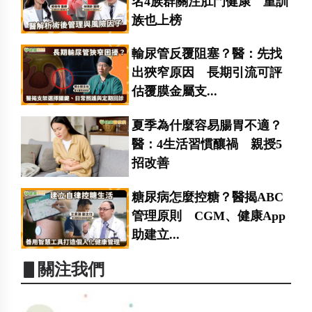
名4族群關注肛門健康 重訓
族也上榜
輸尿管反覆阻塞？醫：先找
出狹窄原因 長期引流可評
估覆膜金屬支...
夏季為什麼容易腸胃不適？
醫：4生活習慣釀禍 親授5
招改善
糖尿病怎麼控糖？醫揭ABC
管理原則 CGM、健康App
助建立...
▋關注我們