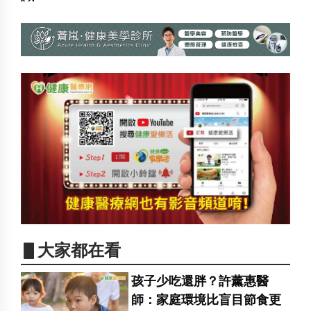
▋大家都在看
孩子少吃還胖？許薰惠醫
師：家庭環境比盲目節食更