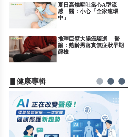
夏日高燒嘔吐當心A型流
感 醫：小心「全家連環
中」
推理巨擘大腸癌驟逝 醫
籲：熟齡男落實無症狀早期
篩檢
▋健康專輯