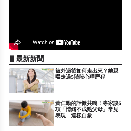
▋最新新聞
被外遇後如何走出來？她親
曝走過5階段心理歷程
黃仁勳的話掀共鳴！專家談6
項「情緒不成熟父母」常見
表現 這樣自救