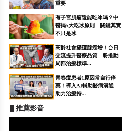
重要
有子宮肌瘤還能吃冰嗎？中
醫揭5大吃冰原則 關鍵其實
不只是冰
高齡社會攝護腺癌增！台日
交流提升醫療品質 盼推動
局部治療標準...
青春痘患者1原因常自行停
藥！導入AI輔助醫病溝通
助力治療持...
▋推薦影音