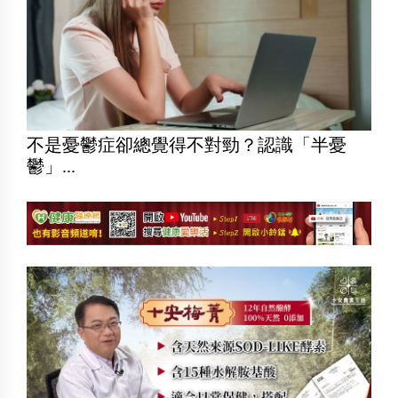
不是憂鬱症卻總覺得不對勁？認識「半憂
鬱」...