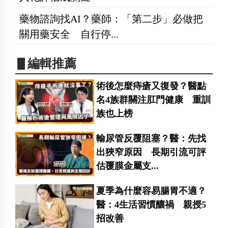
藥物諮詢找AI？藥師：「第二步」必做把
關用藥安全 自行停...
▋編輯推薦
術後怎麼痔瘡又復發？醫點
名4族群關注肛門健康 重訓
族也上榜
輸尿管反覆阻塞？醫：先找
出狹窄原因 長期引流可評
估覆膜金屬支...
夏季為什麼容易腸胃不適？
醫：4生活習慣釀禍 親授5
招改善