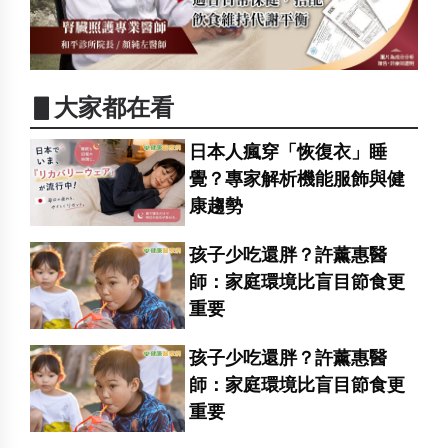
▋大家都在看
日本人瘋穿「恢復衣」睡
覺？專家解析機能服飾與健
康趨勢
孩子少吃還胖？許薰惠醫
師：家庭環境比盲目節食更
重要
孩子少吃還胖？許薰惠醫
師：家庭環境比盲目節食更
重要