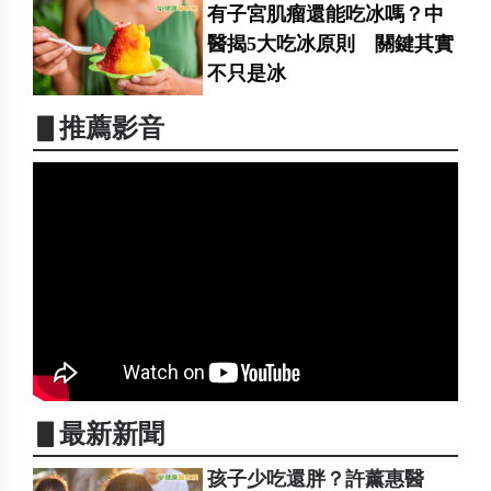
有子宮肌瘤還能吃冰嗎？中
醫揭5大吃冰原則 關鍵其實
不只是冰
▋推薦影音
▋最新新聞
孩子少吃還胖？許薰惠醫