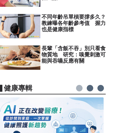
不同年齡吊單槓要撐多久？
教練曝各年齡參考值 握力
也是健康指標
長輩「含飯不吞」別只看食
物質地 研究：嗅覺刺激可
能與吞嚥反應有關
▋健康專輯