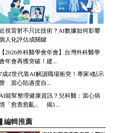
近視雷射不只比技術？AI數據如何影響
個人化評估成關鍵
【2026外科醫學會年會】台灣外科醫學
會年會再獲突破！建...
7成Z世代靠AI解讀職場衝突！專家4點示
警 當心陷過度自...
AI能幫整理健康資訊？兒科醫：當心病
情「愈查愈亂」 揭1...
▋編輯推薦