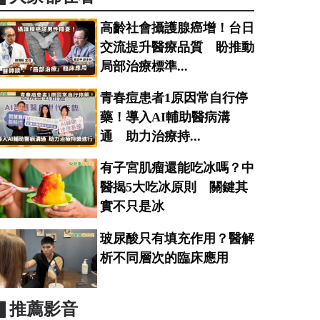
高齡社會攝護腺癌增！台日
交流提升醫療品質 盼推動
局部治療標準...
青春痘患者1原因常自行停
藥！導入AI輔助醫病溝
通 助力治療持...
有子宮肌瘤還能吃冰嗎？中
醫揭5大吃冰原則 關鍵其
實不只是冰
玻尿酸只有填充作用？醫解
析不同層次的臨床應用
▋推薦影音