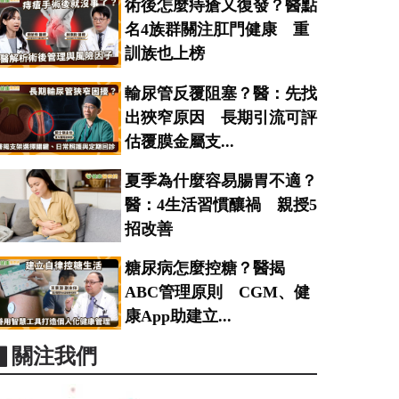
術後怎麼痔瘡又復發？醫點
名4族群關注肛門健康 重
訓族也上榜
輸尿管反覆阻塞？醫：先找
出狹窄原因 長期引流可評
估覆膜金屬支...
夏季為什麼容易腸胃不適？
醫：4生活習慣釀禍 親授5
招改善
糖尿病怎麼控糖？醫揭
ABC管理原則 CGM、健
康App助建立...
▋關注我們