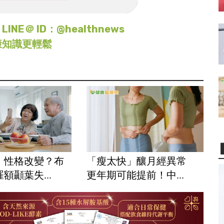
＠ ID：@healthnews
康知識更輕鬆
、性格改變？布
「瘦太快」釀月經異常
額顳葉失...
更年期可能提前！中...