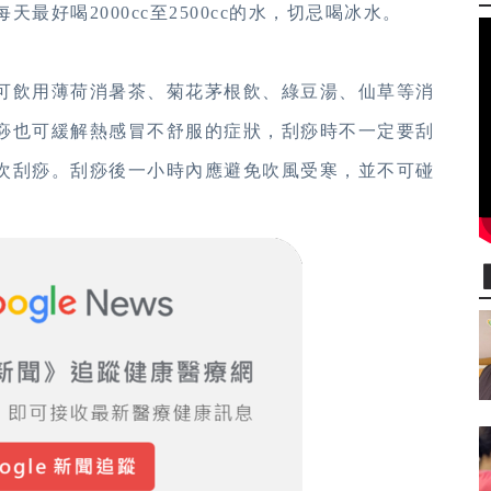
好喝2000cc至2500cc的水，切忌喝冰水。
可飲用薄荷消暑茶、菊花茅根飲、綠豆湯、仙草等消
痧也可緩解熱感冒不舒服的症狀，刮痧時不一定要刮
次刮痧。刮痧後一小時內應避免吹風受寒，並不可碰