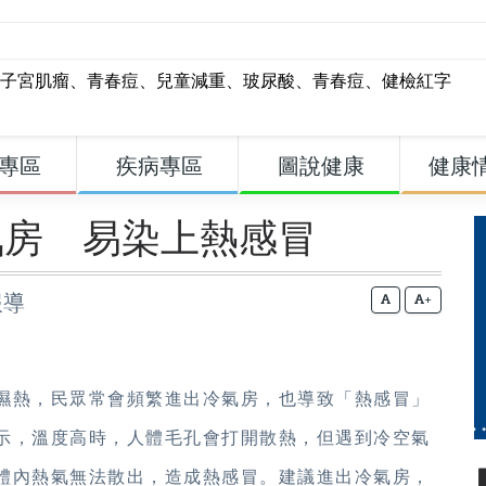
子宮肌瘤
、
青春痘
、
兒童減重
、
玻尿酸
、
青春痘
、
健檢紅字
專區
疾病專區
圖說健康
健康
氣房 易染上熱感冒
報導
+
濕熱，民眾常會頻繁進出冷氣房，也導致「熱感冒」
示，溫度高時，人體毛孔會打開散熱，但遇到冷空氣
體內熱氣無法散出，造成熱感冒。建議進出冷氣房，