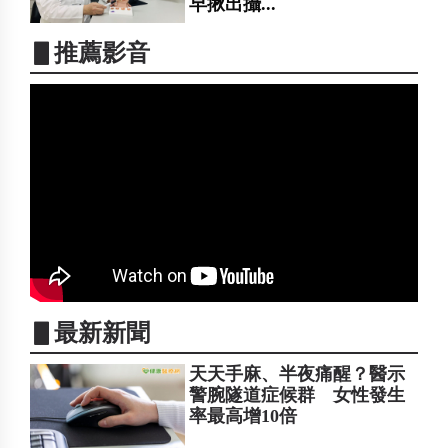
早揪出攝...
▋推薦影音
▋最新新聞
天天手麻、半夜痛醒？醫示
警腕隧道症候群 女性發生
率最高增10倍