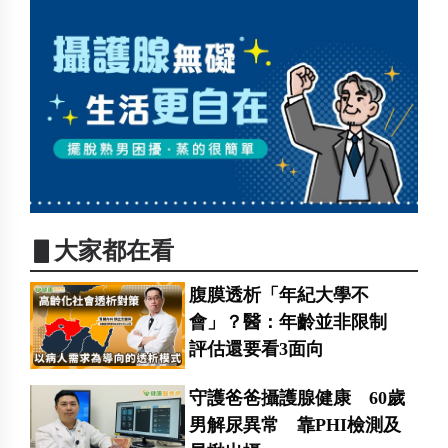
▋大家都在看
腹膜透析「年紀大學不
會」？醫：年齡並非限制
評估還要看3面向
守護爸爸攝護腺健康 60歲
男解尿異常 靠PHI檢測及