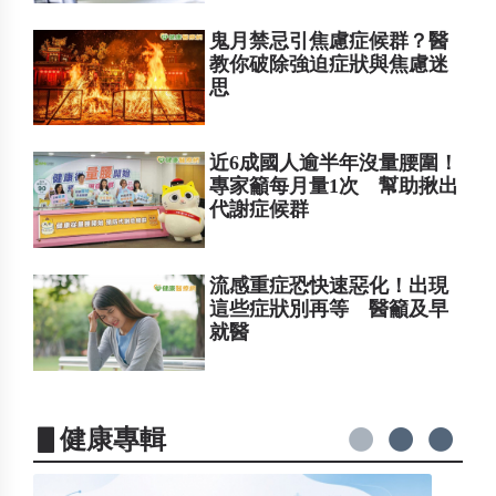
鬼月禁忌引焦慮症候群？醫
教你破除強迫症狀與焦慮迷
思
近6成國人逾半年沒量腰圍！
專家籲每月量1次 幫助揪出
代謝症候群
流感重症恐快速惡化！出現
這些症狀別再等 醫籲及早
就醫
▋健康專輯