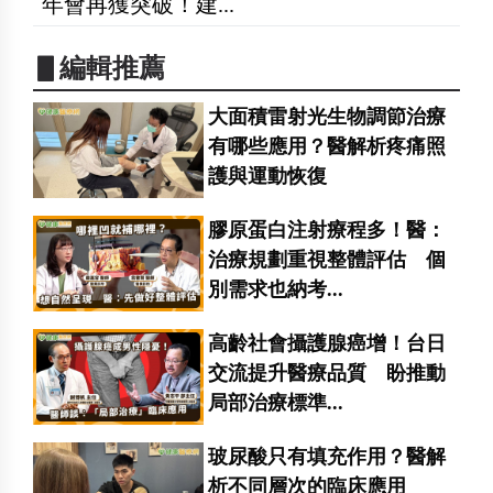
年會再獲突破！建...
▋編輯推薦
大面積雷射光生物調節治療
有哪些應用？醫解析疼痛照
護與運動恢復
膠原蛋白注射療程多！醫：
治療規劃重視整體評估 個
別需求也納考...
高齡社會攝護腺癌增！台日
交流提升醫療品質 盼推動
局部治療標準...
玻尿酸只有填充作用？醫解
析不同層次的臨床應用