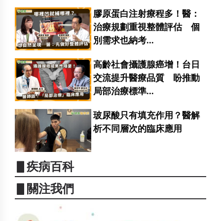
膠原蛋白注射療程多！醫：
治療規劃重視整體評估 個
別需求也納考...
高齡社會攝護腺癌增！台日
交流提升醫療品質 盼推動
局部治療標準...
玻尿酸只有填充作用？醫解
析不同層次的臨床應用
▋疾病百科
▋關注我們