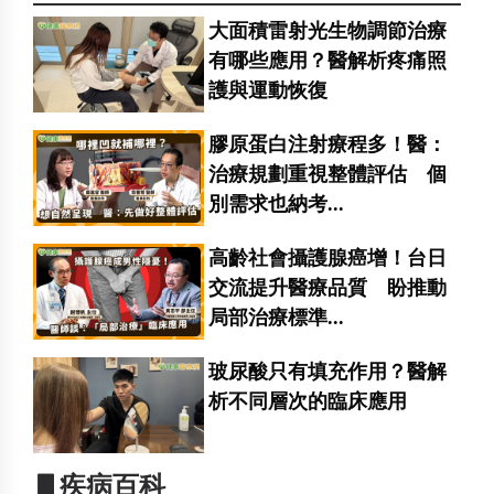
大面積雷射光生物調節治療
有哪些應用？醫解析疼痛照
護與運動恢復
膠原蛋白注射療程多！醫：
治療規劃重視整體評估 個
別需求也納考...
高齡社會攝護腺癌增！台日
交流提升醫療品質 盼推動
局部治療標準...
玻尿酸只有填充作用？醫解
析不同層次的臨床應用
▋疾病百科