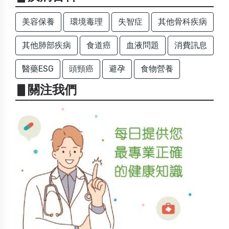
美容保養
環境毒理
失智症
其他骨科疾病
其他肺部疾病
食道癌
血液問題
消費訊息
醫藥ESG
頭頸癌
避孕
食物營養
▋關注我們