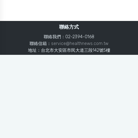
聯絡方式
聯絡我們：02-2394-0168
聯絡信箱：
service@healthnews.com.tw
地址：台北市大安區市民大道三段142號5樓
Line：
@healthnews
使用條款
隱私聲明
免責聲明
媒體投稿
健康醫療網
健康醫療網每日提供專業、即時、正確的健康知識、醫學新
知、用藥安全、醫療照護、專家臨床經驗，關懷婦幼、上
班、銀髮、年輕各大族群的生理、心理健康狀況，尤其對重
大疾病（糖尿病、高血壓、心臟病、各種癌症、慢性疾病
等）、養生保健、營養攝取、體重管理、減肥美容等，邀訪