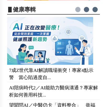
▋健康專輯
7成Z世代靠AI解讀職場衝突！專家4點示
警 當心陷過度自...
AI陪病時代2／AI能助力醫病溝通？專家解
析如何善用科技...
望聞問AI／中醫仍卡「資料整合」 衛福