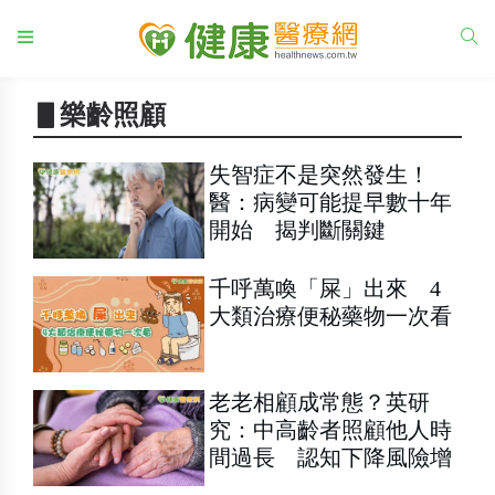
▋樂齡照顧
失智症不是突然發生！
醫：病變可能提早數十年
開始 揭判斷關鍵
千呼萬喚「屎」出來 4
大類治療便秘藥物一次看
老老相顧成常態？英研
究：中高齡者照顧他人時
間過長 認知下降風險增