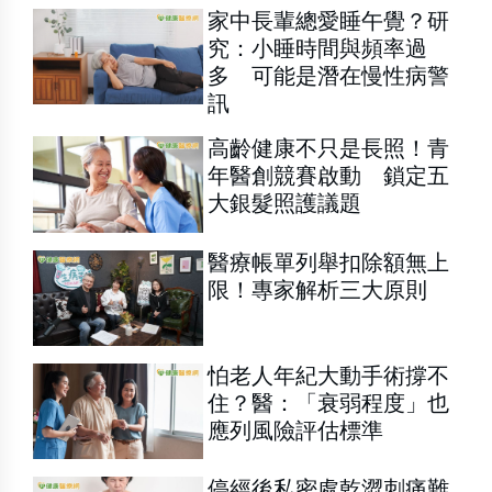
家中長輩總愛睡午覺？研
究：小睡時間與頻率過
多 可能是潛在慢性病警
訊
高齡健康不只是長照！青
年醫創競賽啟動 鎖定五
大銀髮照護議題
醫療帳單列舉扣除額無上
限！專家解析三大原則
怕老人年紀大動手術撐不
住？醫：「衰弱程度」也
應列風險評估標準
停經後私密處乾澀刺痛難