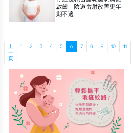
啟齒 陰道雷射改善更年
期不適
上
1
2
3
4
5
6
7
8
9
10
11
一
頁