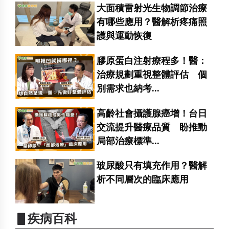
大面積雷射光生物調節治療
有哪些應用？醫解析疼痛照
護與運動恢復
膠原蛋白注射療程多！醫：
治療規劃重視整體評估 個
別需求也納考...
高齡社會攝護腺癌增！台日
交流提升醫療品質 盼推動
局部治療標準...
玻尿酸只有填充作用？醫解
析不同層次的臨床應用
▋疾病百科