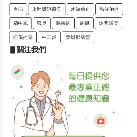
胃病
上呼吸道感染
牙齒矯正
癌症治療
腦中風
狐臭
腸疾病
痛風
休閒娛樂
扭傷挫傷
中耳炎
黃斑部病變
▋關注我們