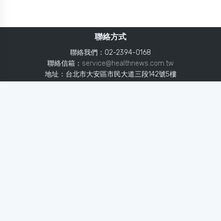
聯絡方式
聯絡我們：02-2394-0168
聯絡信箱：
service@healthnews.com.tw
地址：台北市大安區市民大道三段142號5樓
Line：
@healthnews
使用條款
隱私聲明
免責聲明
媒體投稿
健康醫療網
健康醫療網每日提供專業、即時、正確的健康知識、醫學新
知、用藥安全、醫療照護、專家臨床經驗，關懷婦幼、上
班、銀髮、年輕各大族群的生理、心理健康狀況，尤其對重
大疾病（糖尿病、高血壓、心臟病、各種癌症、慢性疾病
等）、養生保健、營養攝取、體重管理、減肥美容等，邀訪