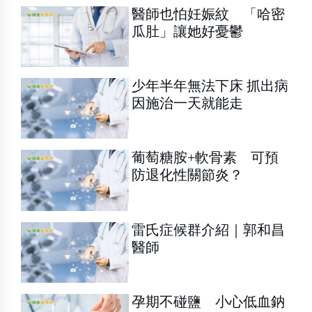
醫師也怕妊娠紋 「哈密
瓜肚」讓她好憂鬱
少年半年無法下床 抓出病
因施治一天就能走
葡萄糖胺+軟骨素 可預
防退化性關節炎？
雷氏症候群介紹｜郭和昌
醫師
孕期不碰鹽 小心低血鈉