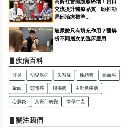
高齡社會攝護腺癌增！台日
交流提升醫療品質 盼推動
局部治療標準...
玻尿酸只有填充作用？醫解
析不同層次的臨床應用
▋疾病百科
肝炎
幼兒疾病
失智症
輸精管
高血壓
暈眩
頭頸癌
腸疾病
主動脈疾病
心肌炎
黃斑部病變
懷孕生產
▋關注我們