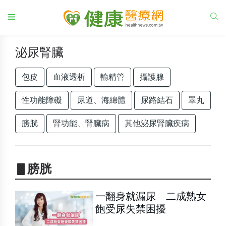
泌尿腎臟
包皮
血液透析
輸精管
攝護腺
性功能障礙
尿道、海綿體
尿路結石
睪丸
膀胱
腎功能、腎臟病
其他泌尿腎臟疾病
▋膀胱
一翻身就漏尿 二成熟女
飽受尿失禁困擾