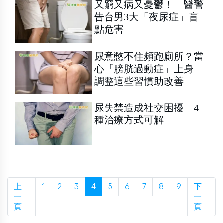
又窮又病又憂鬱！ 醫警
告台男3大「夜尿症」盲
點危害
尿意憋不住頻跑廁所？當
心「膀胱過動症」上身
調整這些習慣助改善
尿失禁造成社交困擾 4
種治療方式可解
上
1
2
3
4
5
6
7
8
9
下
一
一
頁
頁