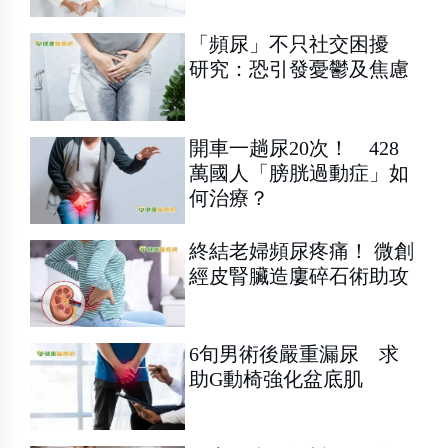
「頻尿」不只社交困擾
研究：恐引發憂鬱及焦慮
開車一趟尿20次！ 428
萬國人「膀胱過動症」如
何治療？
終結老婦頻尿疼痛！ 微創
經皮腎臟造廔碎石術助攻
6旬男術後嚴重漏尿 求
助G動椅強化盆底肌