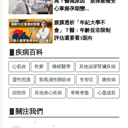
高？醫揭原因 規律產檢安
心掌握孕期變...
腹膜透析「年紀大學不
會」？醫：年齡並非限制
評估還要看3面向
▋疾病百科
心肌炎
乾癬
睡眠醫學
其他泌尿腎臟疾病
靈性照護
類風濕性關節炎
失智症
膽疾病
頭頸癌
其他身心疾病
脊椎脊髓
心靈成長
▋關注我們