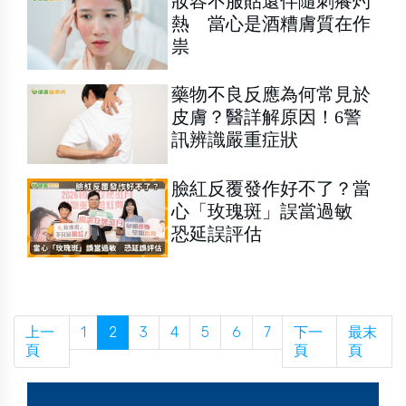
妝容不服貼還伴隨刺癢灼
熱 當心是酒糟膚質在作
祟
藥物不良反應為何常見於
皮膚？醫詳解原因！6警
訊辨識嚴重症狀
臉紅反覆發作好不了？當
心「玫瑰斑」誤當過敏
恐延誤評估
上一
1
2
3
4
5
6
7
下一
最末
頁
頁
頁