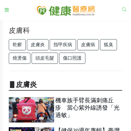
皮膚科
乾癬
皮膚炎
指甲疾病
皮膚病
狐臭
燒燙傷
頭皮毛髮
傷口照護
▋皮膚炎
機車族手臂長滿刺痛丘
疹 當心紫外線誘發「光
過敏」
【健保30週年專輯】臺灣