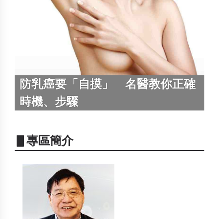
防乳癌要「自摸」 名醫教你正確
時機、步驟
▋專區簡介