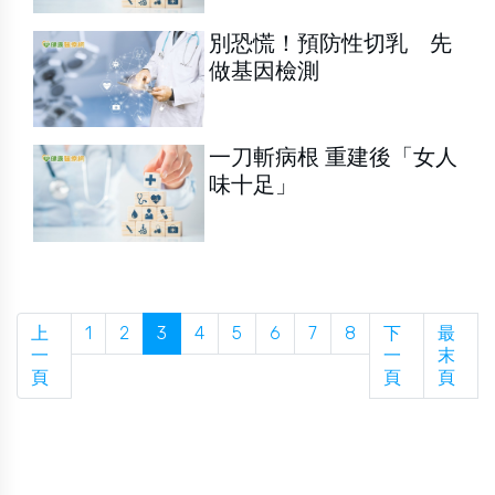
別恐慌！預防性切乳 先
做基因檢測
一刀斬病根 重建後「女人
味十足」
上
1
2
3
4
5
6
7
8
下
最
一
一
末
頁
頁
頁