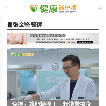
▋張金堅 醫師
免挨刀就能驗癌！ 精準醫療從