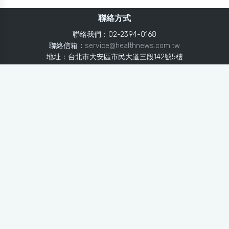
聯絡方式
聯絡我們：02-2394-0168
聯絡信箱：
service@healthnews.com.tw
地址：台北市大安區市民大道三段142號5樓
Line：
@healthnews
使用條款
隱私聲明
免責聲明
媒體投稿
健康醫療網
健康醫療網每日提供專業、即時、正確的健康知識、醫學新
知、用藥安全、醫療照護、專家臨床經驗，關懷婦幼、上
班、銀髮、年輕各大族群的生理、心理健康狀況，尤其對重
大疾病（糖尿病、高血壓、心臟病、各種癌症、慢性疾病
等）、養生保健、營養攝取、體重管理、減肥美容等，邀訪
各類專家做正確、客觀的剖析與分享，是民眾獲取健康照護
的最佳資訊平台。