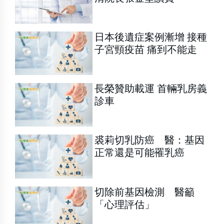
日本後遺症案例漸增 接種
子宮頸疫苗 痛到不能走
長榮贊助載運 首輛乳房義
診車
裘莉切乳防癌 醫：基因
正常還是可能罹乳癌
切除前基因檢測 醫籲
「心理評估」