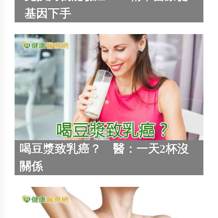
基因下手
喝豆漿致乳癌？ 醫：一天2杯沒
關係