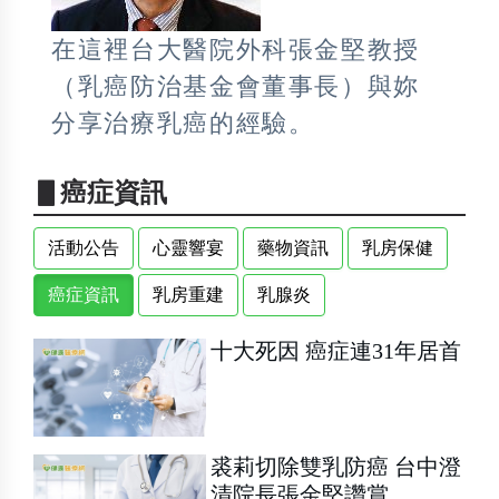
在這裡台大醫院外科張金堅教授
（乳癌防治基金會董事長）與妳
分享治療乳癌的經驗。
▋癌症資訊
活動公告
心靈響宴
藥物資訊
乳房保健
癌症資訊
乳房重建
乳腺炎
十大死因 癌症連31年居首
裘莉切除雙乳防癌 台中澄
清院長張金堅讚賞