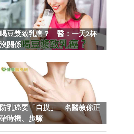
喝豆漿致乳癌？ 醫：一天2杯
沒關係
防乳癌要「自摸」 名醫教你正
確時機、步驟