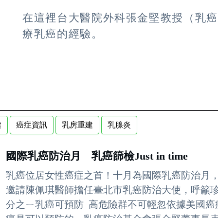
在這裡台大醫院外科張金堅教授（乳
療乳癌的經驗。
健
癌症資訊
乳房重建
乳腺炎
國際乳癌防治月 乳癌篩檢Just in time
乳癌位居女性癌症之首！十月為國際乳癌防治月
邀請陳佩琪醫師擔任臺北市乳癌防治大使，呼籲
分之ㄧ乳癌可預防 高危險群不可輕忽依據美國癌症