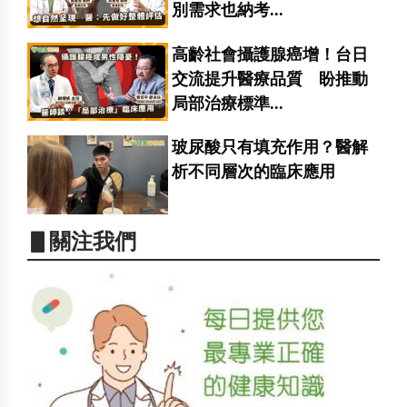
別需求也納考...
高齡社會攝護腺癌增！台日
交流提升醫療品質 盼推動
局部治療標準...
玻尿酸只有填充作用？醫解
析不同層次的臨床應用
▋關注我們