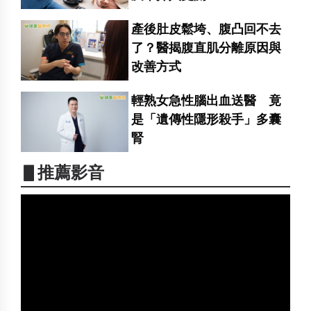
產後肚皮鬆垮、腹凸回不去
了？醫揭腹直肌分離原因與
改善方式
輕熟女急性腦出血送醫 竟
是「遺傳性隱形殺手」多囊
腎
▋推薦影音