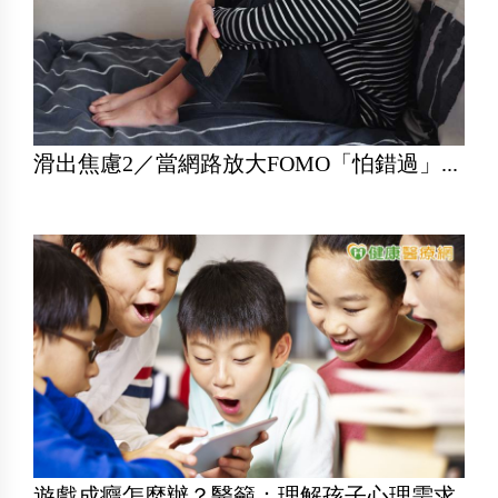
滑出焦慮2／當網路放大FOMO「怕錯過」...
遊戲成癮怎麼辦？醫籲：理解孩子心理需求