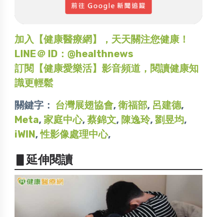
加入【健康醫療網】，天天關注您健康！
LINE＠ ID：@healthnews
訂閱【健康愛樂活】影音頻道，閱讀健康知
識更輕鬆
關鍵字：
台灣展翅協會
,
衛福部
,
呂建德
,
Meta
,
家庭中心
,
蔡錦文
,
陳逸玲
,
劉昱均
,
iWIN
,
性影像處理中心
,
▋延伸閱讀