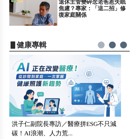
退休主管變碎念老爸惹失眠
焦慮？專家：「這二招」修
復家庭關係
▋健康專輯
洪子仁副院長專訪／醫療拼ESG不只減
碳！AI浪潮、人力荒...