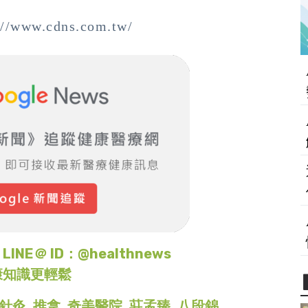
w.cdns.com.tw/
＠ ID：@healthnews
康知識更輕鬆
針灸
,
推拿
,
奇美醫院
,
莊孟臻
,
八段錦
,