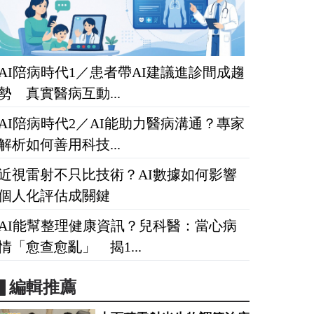
AI陪病時代1／患者帶AI建議進診間成趨
勢 真實醫病互動...
AI陪病時代2／AI能助力醫病溝通？專家
解析如何善用科技...
近視雷射不只比技術？AI數據如何影響
個人化評估成關鍵
AI能幫整理健康資訊？兒科醫：當心病
情「愈查愈亂」 揭1...
▋編輯推薦