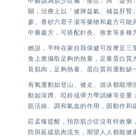
中醫認為肌少症屬「痿症」與「虛勞
關，治療上以「健脾益氣、補益肝腎
參、香砂六君子湯等藥物和處方可能
中藥處方，可搭配針灸、推拿等多種
她說，平時在家自我保健可按摩足三
食上應攝取足夠的熱量，足量蛋白質
長肌肉，足夠熱量、蛋白質與運動缺
有氧運動如登山、健走、游泳都能增
動如深蹲、啞鈴或彈力帶訓練等並重
筋活絡、調和氣血的作用，因動作和
莊孟臻提醒，預防肌少症沒有特效藥
防與延緩肌肉流失，期望人人都能健