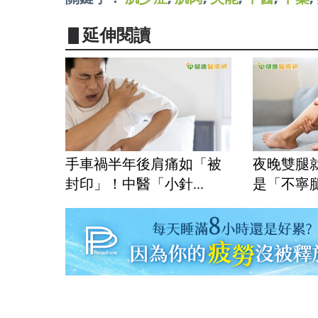
▋延伸閱讀
手車禍半年後肩痛如「被
夜晚雙腿
封印」！中醫「小針...
是「不寧腿