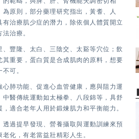
」的範疇，與脾、肝、腎機能失調密切相
」為原則，部分藥理研究指出，黃耆、人
具有治療肌少症的潛力，除依個人體質開立
方法治療。
里、豐隆、太白、三陰交、太谿等穴位；飲
尤其重要，蛋白質是合成肌肉的原料，想要
一不可。
強心肺功能、促進心血管健康，應與阻力運
；中醫傳統運動如太極拳、八段錦等，具舒
緩，適合老年人用於鍛煉肌力和平衡能力。
，透過提早發現、營養攝取與運動訓練來預
康老化，有老當益壯精彩人生。