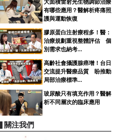
大面積雷射光生物調節治療
有哪些應用？醫解析疼痛照
護與運動恢復
膠原蛋白注射療程多！醫：
治療規劃重視整體評估 個
別需求也納考...
高齡社會攝護腺癌增！台日
交流提升醫療品質 盼推動
局部治療標準...
玻尿酸只有填充作用？醫解
析不同層次的臨床應用
▋關注我們