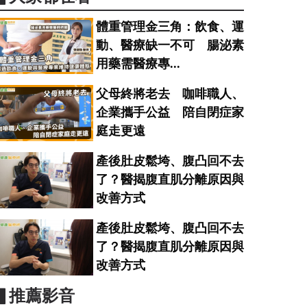
體重管理金三角：飲食、運
動、醫療缺一不可 腸泌素
用藥需醫療專...
父母終將老去 咖啡職人、
企業攜手公益 陪自閉症家
庭走更遠
產後肚皮鬆垮、腹凸回不去
了？醫揭腹直肌分離原因與
改善方式
產後肚皮鬆垮、腹凸回不去
了？醫揭腹直肌分離原因與
改善方式
▋推薦影音