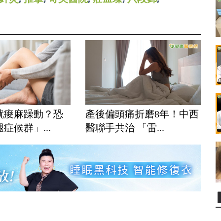
就痠麻躁動？恐
產後偏頭痛折磨8年！中西
症候群」...
醫聯手共治 「雷...