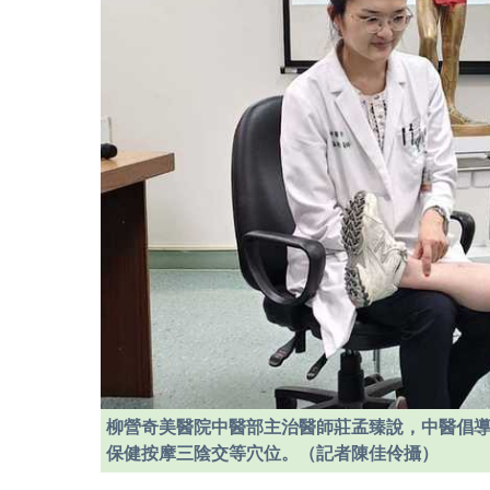
柳營奇美醫院中醫部主治醫師莊孟臻說，中醫倡
保健按摩三陰交等穴位。（記者陳佳伶攝）