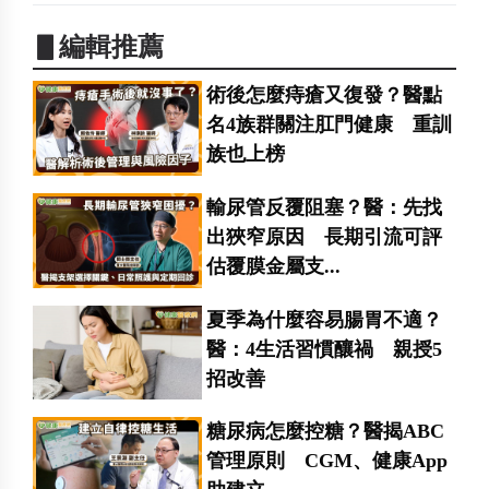
▋編輯推薦
術後怎麼痔瘡又復發？醫點
名4族群關注肛門健康 重訓
族也上榜
輸尿管反覆阻塞？醫：先找
出狹窄原因 長期引流可評
估覆膜金屬支...
夏季為什麼容易腸胃不適？
醫：4生活習慣釀禍 親授5
招改善
糖尿病怎麼控糖？醫揭ABC
管理原則 CGM、健康App