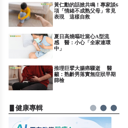
黃仁勳的話掀共鳴！專家談6
項「情緒不成熟父母」常見
表現 這樣自救
夏日高燒嘔吐當心A型流
感 醫：小心「全家連環
中」
推理巨擘大腸癌驟逝 醫
籲：熟齡男落實無症狀早期
篩檢
▋健康專輯