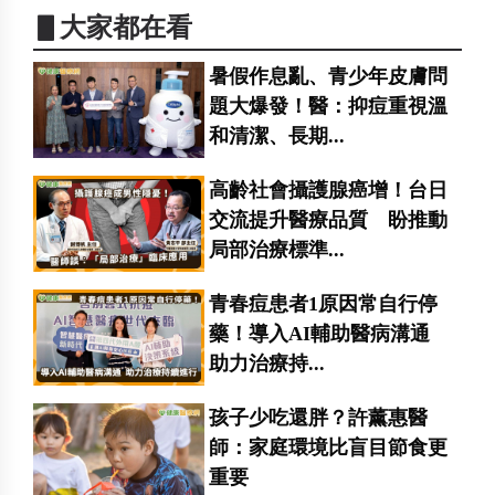
▋大家都在看
暑假作息亂、青少年皮膚問
題大爆發！醫：抑痘重視溫
和清潔、長期...
高齡社會攝護腺癌增！台日
交流提升醫療品質 盼推動
局部治療標準...
青春痘患者1原因常自行停
藥！導入AI輔助醫病溝通
助力治療持...
孩子少吃還胖？許薰惠醫
師：家庭環境比盲目節食更
重要