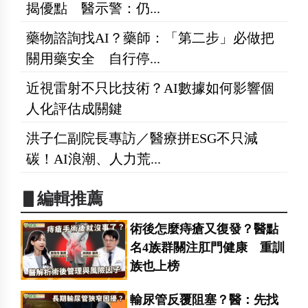
揭優點 醫示警：仍...
藥物諮詢找AI？藥師：「第二步」必做把
關用藥安全 自行停...
近視雷射不只比技術？AI數據如何影響個
人化評估成關鍵
洪子仁副院長專訪／醫療拼ESG不只減
碳！AI浪潮、人力荒...
▋編輯推薦
術後怎麼痔瘡又復發？醫點
名4族群關注肛門健康 重訓
族也上榜
輸尿管反覆阻塞？醫：先找