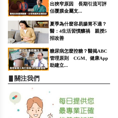
出狹窄原因 長期引流可評
估覆膜金屬支...
夏季為什麼容易腸胃不適？
醫：4生活習慣釀禍 親授5
招改善
糖尿病怎麼控糖？醫揭ABC
管理原則 CGM、健康App
助建立...
▋關注我們