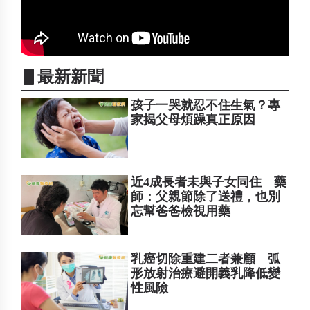
▋最新新聞
孩子一哭就忍不住生氣？專
家揭父母煩躁真正原因
近4成長者未與子女同住 藥
師：父親節除了送禮，也別
忘幫爸爸檢視用藥
乳癌切除重建二者兼顧 弧
形放射治療避開義乳降低變
性風險