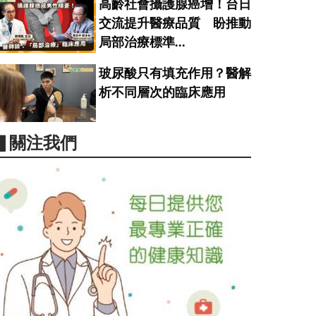
高齡社會攝護腺癌增！台日
交流提升醫療品質 盼推動
局部治療標準...
玻尿酸只有填充作用？醫解
析不同層次的臨床應用
▋關注我們