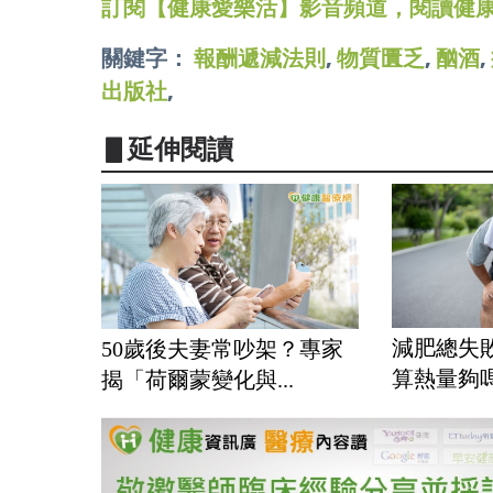
訂閱【健康愛樂活】影音頻道，閱讀健
關鍵字：
報酬遞減法則
,
物質匱乏
,
酗酒
,
出版社
,
▋延伸閱讀
減肥總失
50歲後夫妻常吵架？專家
算熱量夠嗎
揭「荷爾蒙變化與...