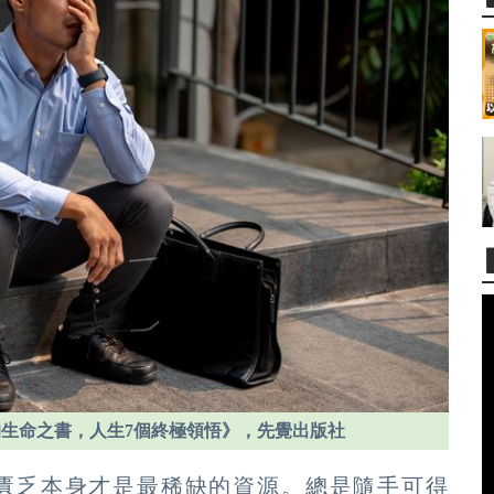
生命之書，人生7個終極領悟》，先覺出版社
匱乏本身才是最稀缺的資源。總是隨手可得