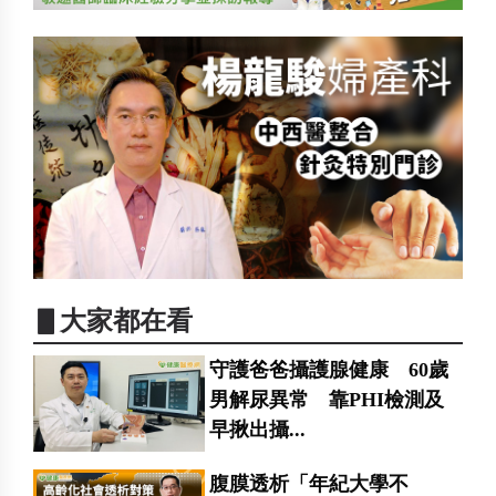
▋大家都在看
守護爸爸攝護腺健康 60歲
男解尿異常 靠PHI檢測及
早揪出攝...
腹膜透析「年紀大學不