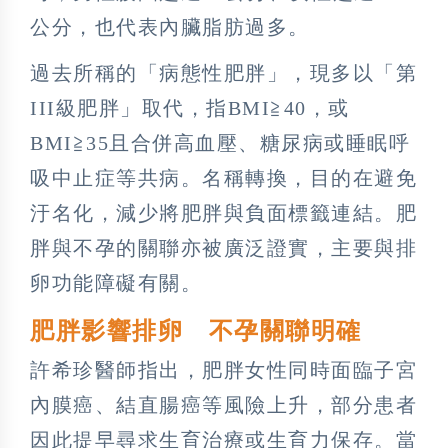
公分，也代表內臟脂肪過多。
過去所稱的「病態性肥胖」，現多以「第
III級肥胖」取代，指BMI≧40，或
BMI≧35且合併高血壓、糖尿病或睡眠呼
吸中止症等共病。名稱轉換，目的在避免
汙名化，減少將肥胖與負面標籤連結。肥
胖與不孕的關聯亦被廣泛證實，主要與排
卵功能障礙有關。
肥胖影響排卵 不孕關聯明確
許希珍醫師指出，肥胖女性同時面臨子宮
內膜癌、結直腸癌等風險上升，部分患者
因此提早尋求生育治療或生育力保存。當