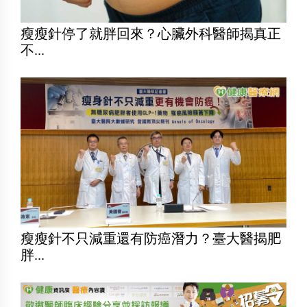
瘦瘦針停了就胖回來？心臟外科醫師揭真正
不...
瘦瘦針不只減重還有防癌潛力？臺大醫揭肥
胖...