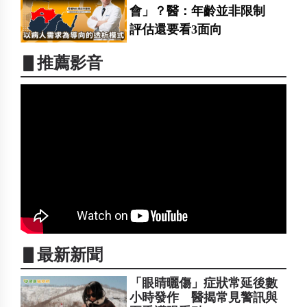
會」？醫：年齡並非限制
評估還要看3面向
▋推薦影音
▋最新新聞
「眼睛曬傷」症狀常延後數
小時發作 醫揭常見警訊與