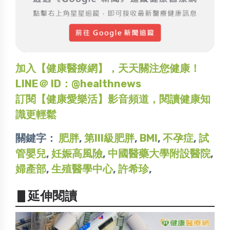
加入【健康醫療網】，天天關注您健康！
LINE＠ ID：@healthnews
訂閱【健康愛樂活】影音頻道，閱讀健康知
識更輕鬆
關鍵字：
肥胖
,
第III級肥胖
,
BMI
,
不孕症
,
試
管嬰兒
,
妊娠高風險
,
中國醫藥大學附設醫院
,
婦產部
,
生殖醫學中心
,
許希珍
,
▋延伸閱讀