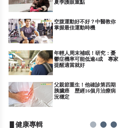
夏季護眼重點
空腹運動好不好？中醫教你
掌握最佳運動時機
年輕人周末補眠！研究：憂
鬱症機率可能低逾4成 專家
提醒適當就好
父親節重生！他確診第四期
胰臟癌 歷經16個月治療病
況穩定
▋健康專輯