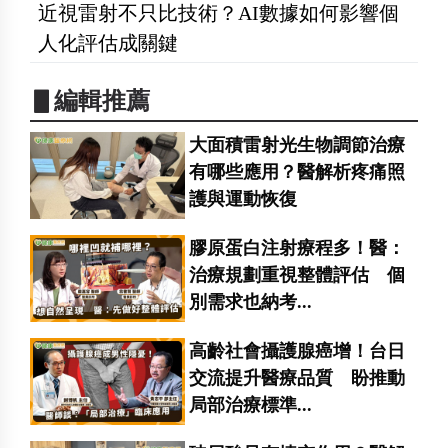
近視雷射不只比技術？AI數據如何影響個
人化評估成關鍵
▋編輯推薦
大面積雷射光生物調節治療
有哪些應用？醫解析疼痛照
護與運動恢復
膠原蛋白注射療程多！醫：
治療規劃重視整體評估 個
別需求也納考...
高齡社會攝護腺癌增！台日
交流提升醫療品質 盼推動
局部治療標準...