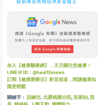
猿新陣容再戰琉球黃金國王
加入【健康醫療網】，天天關注您健康！
LINE＠ ID：@healthnews
訂閱【健康愛樂活】影音頻道，閱讀健康知
識更輕鬆
關鍵字：
訓練坊
,
北榮桃園分院
,
彭家勛
,
院
長
,
精神科
,
人際互動
,
應變能力
,