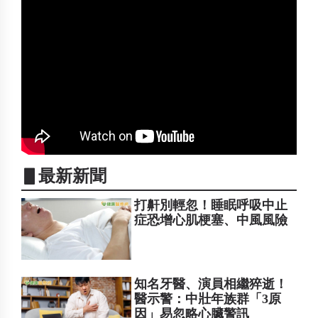
▋最新新聞
打鼾別輕忽！睡眠呼吸中止
症恐增心肌梗塞、中風風險
知名牙醫、演員相繼猝逝！
醫示警：中壯年族群「3原
因」易忽略心臟警訊