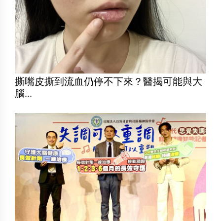
撕嘴皮撕到流血仍停不下來？醫揭可能與大
腦...