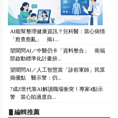
AI能幫整理健康資訊？兒科醫：當心病情
「愈查愈亂」 揭1...
望聞問AI／中醫仍卡「資料整合」 衛福
部啟動標準化計畫拚...
望聞問AI／人工智慧當「診前軍師」民眾
揭優點 醫示警：仍...
7成Z世代靠AI解讀職場衝突！專家4點示
警 當心陷過度自...
▋編輯推薦