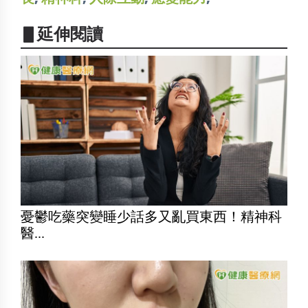
▋延伸閱讀
憂鬱吃藥突變睡少話多又亂買東西！精神科
醫...