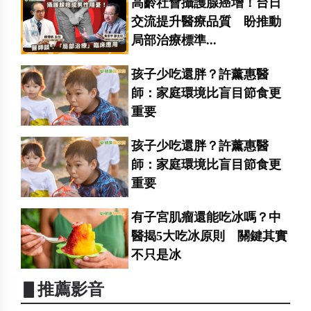
高齡社會攝護腺癌增！台日
交流提升醫療品質 盼推動
局部治療標準...
孩子少吃還胖？許薰惠醫
師：家庭環境比盲目節食更
重要
孩子少吃還胖？許薰惠醫
師：家庭環境比盲目節食更
重要
有子宮肌瘤還能吃冰嗎？中
醫揭5大吃冰原則 關鍵其實
不只是冰
▋推薦影音