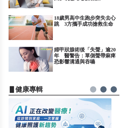
18歲男高中生跑步突失去心
跳 3方攜手成功搶救生命
婦甲狀腺術後「失聲」逾20
年 醫警告：單側聲帶麻痺
恐影響溝通與吞嚥
▋健康專輯