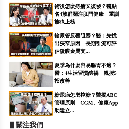
術後怎麼痔瘡又復發？醫點
名4族群關注肛門健康 重訓
族也上榜
輸尿管反覆阻塞？醫：先找
出狹窄原因 長期引流可評
估覆膜金屬支...
夏季為什麼容易腸胃不適？
醫：4生活習慣釀禍 親授5
招改善
糖尿病怎麼控糖？醫揭ABC
管理原則 CGM、健康App
助建立...
▋關注我們