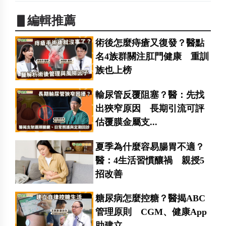
▋編輯推薦
術後怎麼痔瘡又復發？醫點
名4族群關注肛門健康 重訓
族也上榜
輸尿管反覆阻塞？醫：先找
出狹窄原因 長期引流可評
估覆膜金屬支...
夏季為什麼容易腸胃不適？
醫：4生活習慣釀禍 親授5
招改善
糖尿病怎麼控糖？醫揭ABC
管理原則 CGM、健康App
助建立...