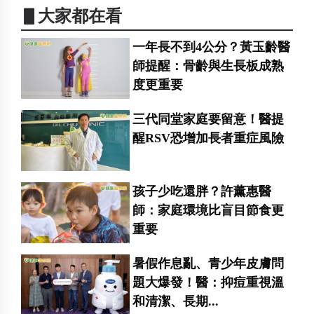
▋大家都在看
一年長不到4公分？黃玉齡醫
師提醒：骨齡與生長板成熟
度更重要
三代同堂家庭要留意！醫提
醒RSV恐增加長者重症風險
孩子少吃還胖？許薰惠醫
師：家庭環境比盲目節食更
重要
暑假作息亂、青少年皮膚問
題大爆發！醫：抑痘重視溫
和清潔、長期...