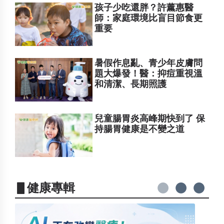
孩子少吃還胖？許薰惠醫
師：家庭環境比盲目節食更
重要
暑假作息亂、青少年皮膚問
題大爆發！醫：抑痘重視溫
和清潔、長期照護
兒童腸胃炎高峰期快到了 保
持腸胃健康是不變之道
▋健康專輯