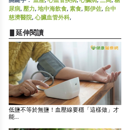
關鍵字：
血壓
,
心血管疾病
,
心臟病
,
三高
,
糖
尿病
,
壓力
,
地中海飲食
,
素食
,
鄭伊佐
,
台中
慈濟醫院
,
心臟血管外科
,
▋延伸閱讀
低鹽不等於無鹽！血壓線要穩「這樣做」才
能...