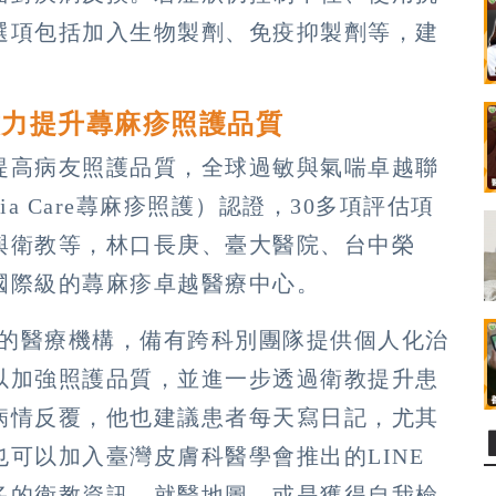
選項包括加入生物製劑、免疫抑製劑等，建
致力提升蕁麻疹照護品質
提高病友照護品質，全球過敏與氣喘卓越聯
aria Care蕁麻疹照護）認證，30多項評估項
與衛教等，林口長庚、臺大醫院、台中榮
國際級的蕁麻疹卓越醫療中心。
證的醫療機構，備有跨科別團隊提供個人化治
以加強照護品質，並進一步透過衛教提升患
病情反覆，他也建議患者每天寫日記，尤其
可以加入臺灣皮膚科醫學會推出的LINE
多的衛教資訊、就醫地圖、或是獲得自我檢