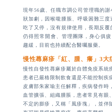
現年56歲、任職市調公司管理職的
狀加劇，因喉嚨腫脹、呼吸困難三度
吃了又停，沒有規律使用，長期反覆
仍得照常開會、管理團隊，身心俱疲
趨緩，目前也持續配合醫囑服藥。
慢性蕁麻疹「紅、腫、癢」3
慢性自發性蕁麻疹屬於自體免疫系統
患者已嚴格限制飲食還是不能控制疾
皮膚部朱家瑜主任解釋，疾病發作時
血管擴張、組織腫脹，患者常見有眼
不定的膨疹，又稱「風疹塊」，並伴