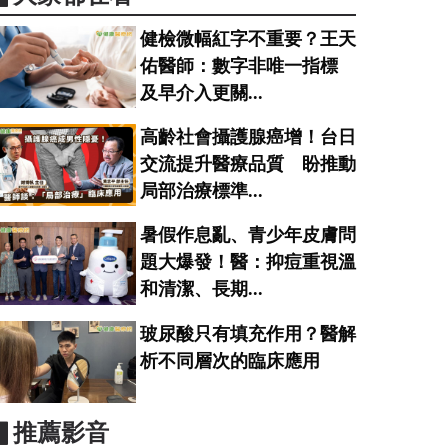
健檢微幅紅字不重要？王天
佑醫師：數字非唯一指標
及早介入更關...
高齡社會攝護腺癌增！台日
交流提升醫療品質 盼推動
局部治療標準...
暑假作息亂、青少年皮膚問
題大爆發！醫：抑痘重視溫
和清潔、長期...
玻尿酸只有填充作用？醫解
析不同層次的臨床應用
▋推薦影音