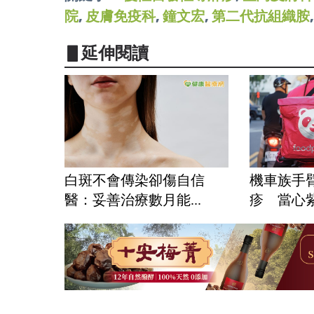
院
,
皮膚免疫科
,
鐘文宏
,
第二代抗組織胺
▋延伸閱讀
白斑不會傳染卻傷自信
機車族手
醫：妥善治療數月能...
疹 當心紫