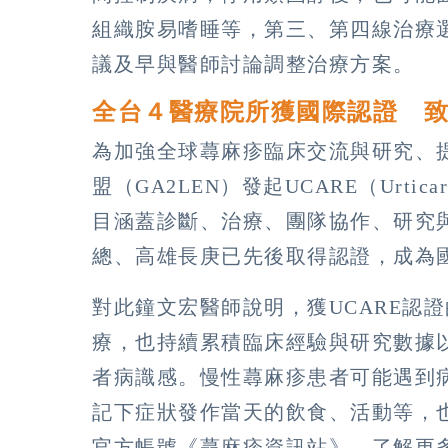
組織胺易嗜睡等，第三、第四線治療
議及早與醫師討論調整治療方案。
全台４醫療院所獲國際認證 
為加強全球蕁麻疹臨床交流與研究、
盟（GA2LEN）發起UCARE（Urtic
目涵蓋診斷、治療、團隊協作、研究
總、高雄長庚已先後取得認證，成為
對此鐘文宏醫師說明，獲UCARE認
療，也持續累積臨床經驗與研究數據
者病識感。慢性蕁麻疹患者可能遇到
記下症狀發作當天的飲食、活動等，也
官方帳號《蕁麻疹資訊站》，了解更