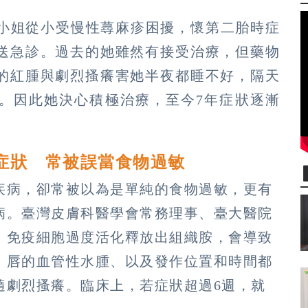
謝小姐從小受慢性蕁麻疹困擾，懷第二胎時症
送急診。過去的她雖然有接受治療，但藥物
的紅腫與劇烈搔癢害她半夜都睡不好，隔天
。因此她決心積極治療，至今7年症狀逐漸
大症狀 常被誤當食物過敏
疾病，卻常被以為是單純的食物過敏，更有
病。臺灣皮膚科醫學會常務理事、臺大醫院
，免疫細胞過度活化釋放出組織胺，會導致
、唇的血管性水腫、以及發作位置和時間都
隨劇烈搔癢。臨床上，若症狀超過6週，就