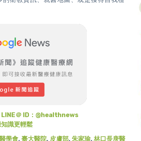
＠ ID：@healthnews
康知識更輕鬆
醫學會
,
臺大醫院
,
皮膚部
,
朱家瑜
,
林口長庚醫