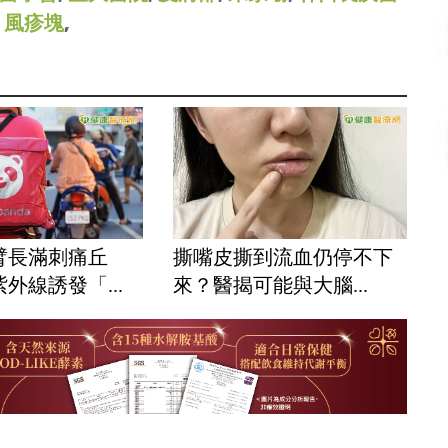
,
風疹塊
,
臂長滿刺痛丘
撕嘴皮撕到流血仍停不下
外線誘發「...
來？醫揭可能與大腦...