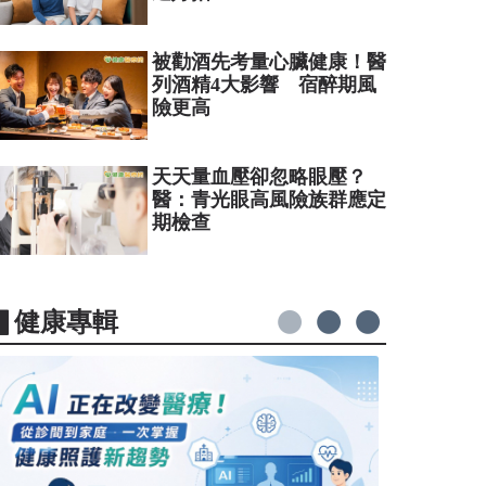
被勸酒先考量心臟健康！醫
列酒精4大影響 宿醉期風
險更高
天天量血壓卻忽略眼壓？
醫：青光眼高風險族群應定
期檢查
▋健康專輯