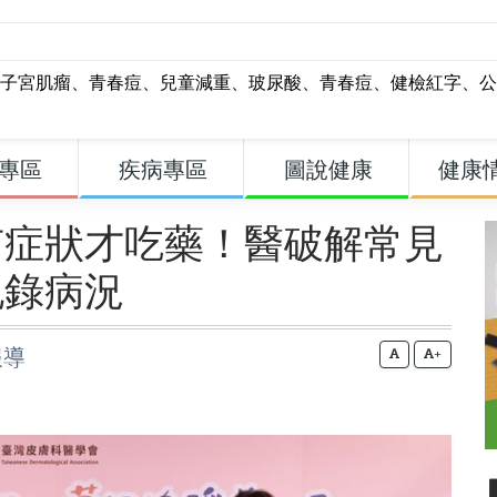
子宮肌瘤
、
青春痘
、
兒童減重
、
玻尿酸
、
青春痘
、
健檢紅字
、
公
專區
疾病專區
圖說健康
健康
有症狀才吃藥！醫破解常見
記錄病況
報導
+