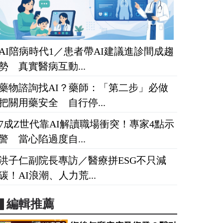
AI陪病時代1／患者帶AI建議進診間成趨
勢 真實醫病互動...
藥物諮詢找AI？藥師：「第二步」必做
把關用藥安全 自行停...
7成Z世代靠AI解讀職場衝突！專家4點示
警 當心陷過度自...
洪子仁副院長專訪／醫療拼ESG不只減
碳！AI浪潮、人力荒...
▋編輯推薦