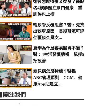
術後怎麼痔瘡又復發？醫點
名4族群關注肛門健康 重
訓族也上榜
輸尿管反覆阻塞？醫：先找
出狹窄原因 長期引流可評
估覆膜金屬支...
夏季為什麼容易腸胃不適？
醫：4生活習慣釀禍 親授5
招改善
糖尿病怎麼控糖？醫揭
ABC管理原則 CGM、健
康App助建立...
▋關注我們