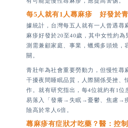
有可能是慢性蕁麻疹，應提高警惕。
每5人就有1人蕁麻疹 好發於
據統計，台灣每五人就有一人曾遇蕁
麻疹好發於20至40歲，其中女性約
測需兼顧家庭、事業，蠟燭多頭燒，
關。
青壯年為社會重要勞動力，但慢性蕁
干擾夜間睡眠品質，人際關係受挫、
作。就有研究指出，每4位就約有1
易落入「發癢→失眠→憂鬱、焦慮→
險高於常人6倍。
蕁麻疹有症狀才吃藥？醫：控