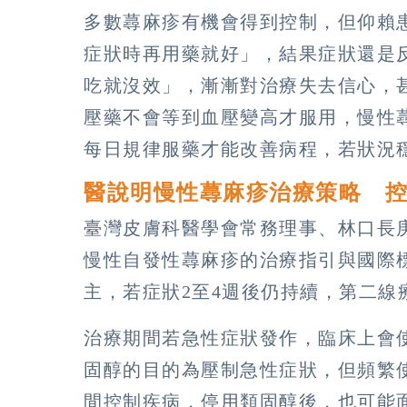
多數蕁麻疹有機會得到控制，但仰賴
症狀時再用藥就好」，結果症狀還是
吃就沒效」，漸漸對治療失去信心，
壓藥不會等到血壓變高才服用，慢性
每日規律服藥才能改善病程，若狀況
醫說明慢性蕁麻疹治療策略 
臺灣皮膚科醫學會常務理事、林口長
慢性自發性蕁麻疹的治療指引與國際
主，若症狀2至4週後仍持續，第二線
治療期間若急性症狀發作，臨床上會
固醇的目的為壓制急性症狀，但頻繁
間控制疾病，停用類固醇後，也可能