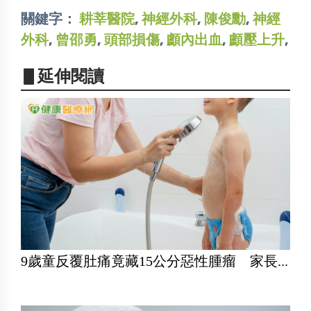
關鍵字：
耕莘醫院
,
神經外科
,
陳俊勳
,
神經
外科
,
曾邵勇
,
頭部損傷
,
顱內出血
,
顱壓上升
,
▋延伸閱讀
9歲童反覆肚痛竟藏15公分惡性腫瘤 家長...