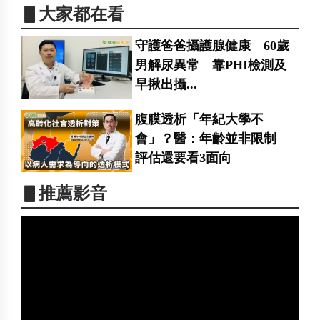
▋大家都在看
守護爸爸攝護腺健康 60歲
男解尿異常 靠PHI檢測及
早揪出攝...
腹膜透析「年紀大學不
會」？醫：年齡並非限制
評估還要看3面向
▋推薦影音