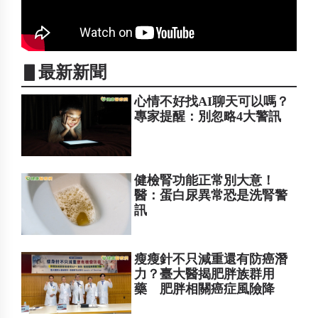
▋最新新聞
心情不好找AI聊天可以嗎？
專家提醒：別忽略4大警訊
健檢腎功能正常別大意！
醫：蛋白尿異常恐是洗腎警
訊
瘦瘦針不只減重還有防癌潛
力？臺大醫揭肥胖族群用
藥 肥胖相關癌症風險降