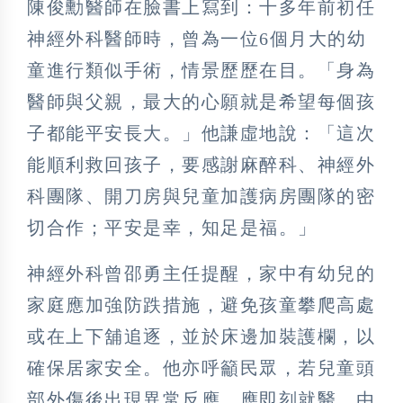
陳俊勳醫師在臉書上寫到：十多年前初任
神經外科醫師時，曾為一位6個月大的幼
童進行類似手術，情景歷歷在目。「身為
醫師與父親，最大的心願就是希望每個孩
子都能平安長大。」他謙虛地說：「這次
能順利救回孩子，要感謝麻醉科、神經外
科團隊、開刀房與兒童加護病房團隊的密
切合作；平安是幸，知足是福。」
神經外科曾邵勇主任提醒，家中有幼兒的
家庭應加強防跌措施，避免孩童攀爬高處
或在上下舖追逐，並於床邊加裝護欄，以
確保居家安全。他亦呼籲民眾，若兒童頭
部外傷後出現異常反應，應即刻就醫，由