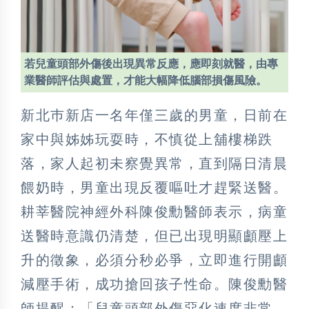
若兒童頭部外傷後出現異常反應，應即刻就醫，由專
業醫師評估與處置，才能大幅降低腦部損傷風險。
新北巿新店一名年僅三歲的男童，日前在
家中與姊姊玩耍時，不慎從上舖樓梯跌
落，家人起初未察覺異常，直到隔日清晨
餵奶時，男童出現反覆嘔吐才趕緊送醫。
耕莘醫院神經外科陳俊勳醫師表示，病童
送醫時意識仍清楚，但已出現明顯顱壓上
升的徵象，必須分秒必爭，立即進行開顱
減壓手術，成功搶回孩子性命。陳俊勳醫
師提醒：「兒童頭部外傷惡化速度非常