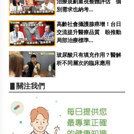
治療規劃重視整體評估 個
別需求也納考...
高齡社會攝護腺癌增！台日
交流提升醫療品質 盼推動
局部治療標準...
玻尿酸只有填充作用？醫解
析不同層次的臨床應用
▋關注我們