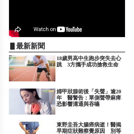
▋最新新聞
18歲男高中生跑步突失去心
跳 3方攜手成功搶救生命
婦甲狀腺術後「失聲」逾20
年 醫警告：單側聲帶麻痺
恐影響溝通與吞嚥
東野圭吾大腸癌病逝！醫揭
早期症狀難察覺原因 別等