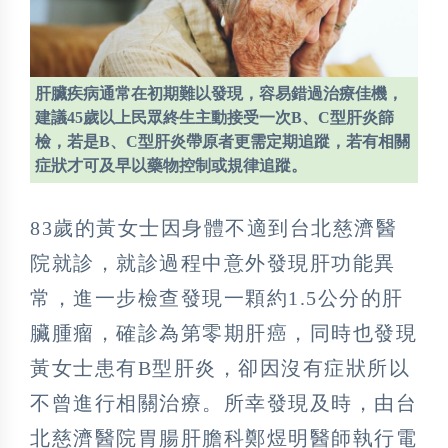
肝臟疾病通常在初期難以發現，容易錯過治療佳機，
建議45歲以上民眾終生主動接受一次B、C型肝炎篩
檢，若是B、C型肝炎帶原者更需定期追蹤，若有相關
症狀才可及早以藥物控制或規律追蹤。
83歲的黃女士因身體不適到台北慈濟醫
院就診，就診過程中意外發現肝功能異
常，進一步檢查發現一顆約1.5公分的肝
臟腫瘤，確診為第零期肝癌，同時也發現
黃女士患有B型肝炎，卻因沒有症狀所以
不曾進行相關治療。所幸發現及時，由台
北慈濟醫院胃腸肝膽科鄭煜明醫師執行電