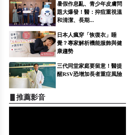
暑假作息亂、青少年皮膚問
題大爆發！醫：抑痘重視溫
和清潔、長期...
日本人瘋穿「恢復衣」睡
覺？專家解析機能服飾與健
康趨勢
三代同堂家庭要留意！醫提
醒RSV恐增加長者重症風險
▋推薦影音