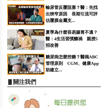
輸尿管反覆阻塞？醫：先找
出狹窄原因 長期引流可評
估覆膜金屬支...
夏季為什麼容易腸胃不適？
醫：4生活習慣釀禍 親授5
招改善
糖尿病怎麼控糖？醫揭ABC
管理原則 CGM、健康App
助建立...
▋關注我們