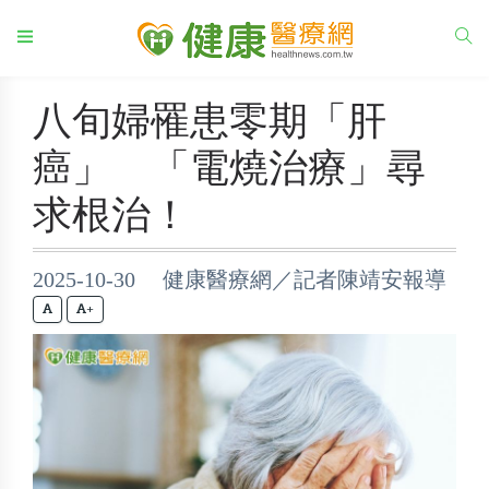
八旬婦罹患零期「肝
癌」 「電燒治療」尋
求根治！
2025-10-30 健康醫療網／記者陳靖安報導
+