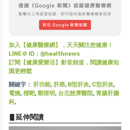
加入【健康醫療網】，天天關注您健康！
LINE＠ ID：@healthnews
訂閱【健康愛樂活】影音頻道，閱讀健康知
識更輕鬆
關鍵字：
肝功能
,
肝癌
,
B型肝炎
,
C型肝炎
,
電燒
,
標靶
,
鄭煜明
,
台北慈濟醫院
,
胃腸肝膽
科
,
▋延伸閱讀