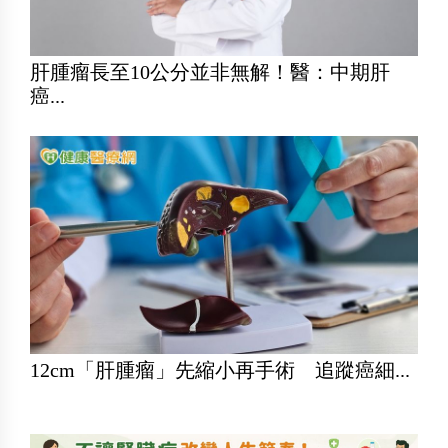
肝腫瘤長至10公分並非無解！醫：中期肝
癌...
12cm「肝腫瘤」先縮小再手術 追蹤癌細...