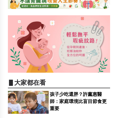
▋大家都在看
孩子少吃還胖？許薰惠醫
師：家庭環境比盲目節食更
重要