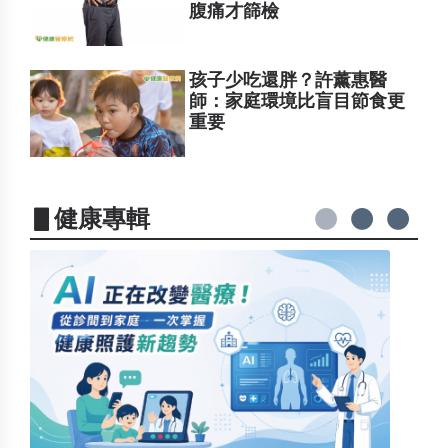
腹痛才篩檢
孩子少吃還胖？許薰惠醫
師：家庭環境比盲目節食更
重要
▋健康專輯