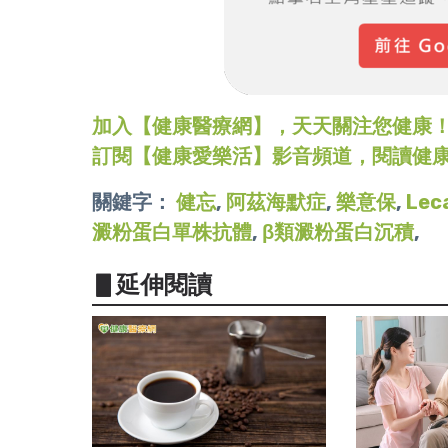
加入【健康醫療網】，天天關注您健康！LINE
訂閱【健康愛樂活】影音頻道，閱讀健
關鍵字：
健忘
,
阿茲海默症
,
樂意保
,
Lec
澱粉蛋白單株抗體
,
β類澱粉蛋白沉積
,
▋延伸閱讀