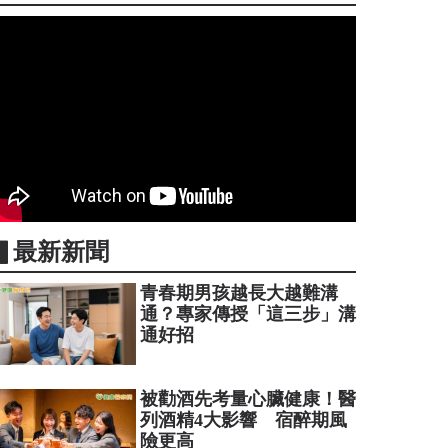
▋最新新聞
青春期男孩越長大越難溝
通？專家傳授「這三步」溝
通好招
被勸酒先考量心臟健康！醫
列酒精4大影響 宿醉期風
險更高