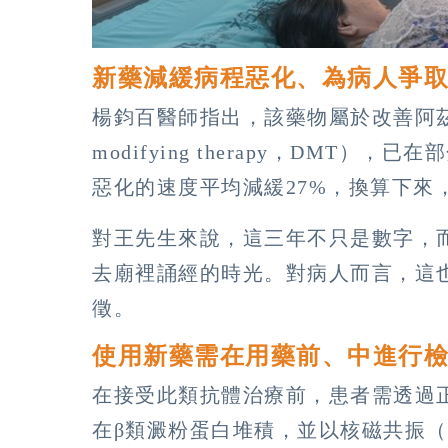
新藥減緩病程惡化、為病人爭
楊鈞百醫師指出，該藥物屬於改善阿茲海
modifying therapy，DMT
惡化的速度平均減緩27%，換算下來
對王先生來說，這三年不只是數字，
去廟裡誦經的時光。對病人而言，這
徵。
使用新藥需在用藥前、中進行
在接受此類抗體治療前，患者需透過
在β類澱粉蛋白堆積，並以核磁共振（