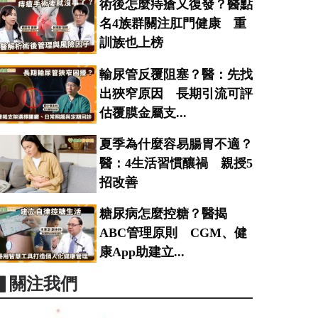
術後怎麼痔瘡又復發？醫點
名4族群關注肛門健康 重
訓族也上榜
輸尿管反覆阻塞？醫：先找
出狹窄原因 長期引流可評
估覆膜金屬支...
夏季為什麼容易腸胃不適？
醫：4生活習慣釀禍 親授5
招改善
糖尿病怎麼控糖？醫揭
ABC管理原則 CGM、健
康App助建立...
▋關注我們