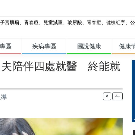
子宮肌瘤
、
青春痘
、
兒童減重
、
玻尿酸
、
青春痘
、
健檢紅字
、
公
專區
疾病專區
圖說健康
健康
！夫陪伴四處就醫 終能就
報導
+