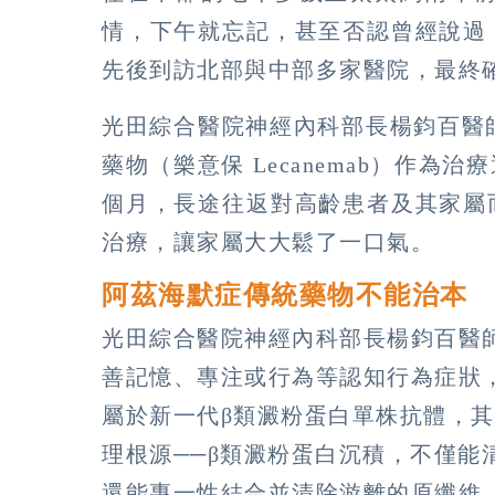
情，下午就忘記，甚至否認曾經說過
先後到訪北部與中部多家醫院，最終
光田綜合醫院神經內科部長楊鈞百醫師
藥物（樂意保 Lecanemab）作
個月，長途往返對高齡患者及其家屬
治療，讓家屬大大鬆了一口氣。
阿茲海默症
傳統藥物不能治本
光田綜合醫院神經內科部長楊鈞百醫
善記憶、專注或行為等認知行為症狀
屬於新一代β類澱粉蛋白單株抗體，
理根源──β類澱粉蛋白沉積，不僅能清
還能專一性結合並清除游離的原纖維（pr