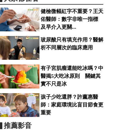
健檢微幅紅字不重要？王天
佑醫師：數字非唯一指標
及早介入更關...
玻尿酸只有填充作用？醫解
析不同層次的臨床應用
有子宮肌瘤還能吃冰嗎？中
醫揭5大吃冰原則 關鍵其
實不只是冰
孩子少吃還胖？許薰惠醫
師：家庭環境比盲目節食更
重要
▋推薦影音