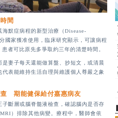
取時間
默症病程的新型治療（Disease-
），已在部分國家獲准使用，臨床研究顯示，可讓病程
，患者可比原先多爭取約三年的清楚時間。
而是妻子每天還能做算盤、抄短文，或清晨
也代表能維持生活自理與維護個人尊嚴之象
檢查 期能健保給付嘉惠病友
正子斷層或腦脊髓液檢查，確認腦內是否存
MRI）排除其他病變。療程中，醫師會依