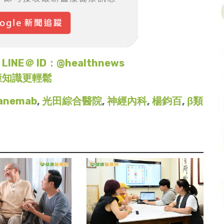
＠ ID：@healthnews
康知識更輕鬆
anemab
,
光田綜合醫院
,
神經內科
,
楊鈞百
,
β類