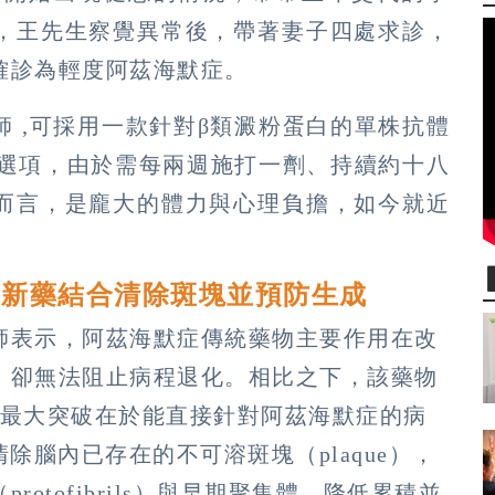
，王先生察覺異常後，帶著妻子四處求診，
確診為輕度阿茲海默症。
 ,可採用一款針對β類澱粉蛋白的單株抗體
為治療選項，由於需每兩週施打一劑、持續約十八
而言，是龐大的體力與心理負擔，如今就近
 新藥結合清除斑塊並預防生成
師表示，阿茲海默症傳統藥物主要作用在改
，卻無法阻止病程退化。相比之下，該藥物
其最大突破在於能直接針對阿茲海默症的病
除腦內已存在的不可溶斑塊（plaque），
otofibrils）與早期聚集體，降低累積並