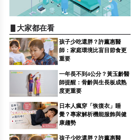
▋大家都在看
孩子少吃還胖？許薰惠醫
師：家庭環境比盲目節食更
重要
一年長不到4公分？黃玉齡醫
師提醒：骨齡與生長板成熟
度更重要
日本人瘋穿「恢復衣」睡
覺？專家解析機能服飾與健
康趨勢
孩子少吃還胖？許薰惠醫