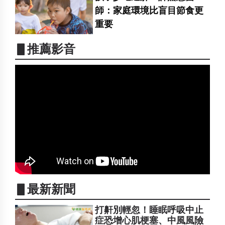
師：家庭環境比盲目節食更
重要
▋推薦影音
▋最新新聞
打鼾別輕忽！睡眠呼吸中止
症恐增心肌梗塞、中風風險