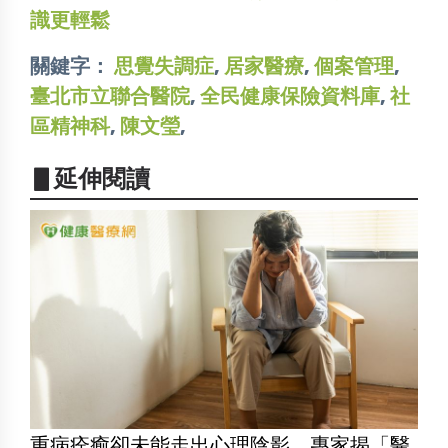
識更輕鬆
關鍵字：
思覺失調症
,
居家醫療
,
個案管理
,
臺北市立聯合醫院
,
全民健康保險資料庫
,
社
區精神科
,
陳文瑩
,
▋延伸閱讀
重病痊癒卻未能走出心理陰影 專家揭「醫