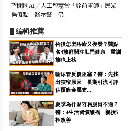
望聞問AI／人工智慧當「診前軍師」民眾
揭優點 醫示警：仍...
▋編輯推薦
術後怎麼痔瘡又復發？醫點
名4族群關注肛門健康 重訓
族也上榜
輸尿管反覆阻塞？醫：先找
出狹窄原因 長期引流可評
估覆膜金屬支...
夏季為什麼容易腸胃不適？
醫：4生活習慣釀禍 親授5
招改善