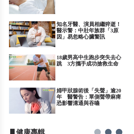
知名牙醫、演員相繼猝逝！
醫示警：中壯年族群「3原
因」易忽略心臟警訊
18歲男高中生跑步突失去心
跳 3方攜手成功搶救生命
婦甲狀腺術後「失聲」逾20
年 醫警告：單側聲帶麻痺
恐影響溝通與吞嚥
▋健康專輯