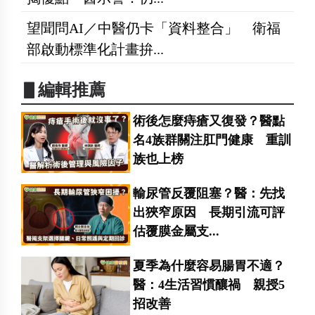
望聞問AI／中醫仍卡「資料整合」 衛福
部啟動標準化計畫拚...
▋編輯推薦
術後怎麼痔瘡又復發？醫點
名4族群關注肛門健康 重訓
族也上榜
輸尿管反覆阻塞？醫：先找
出狹窄原因 長期引流可評
估覆膜金屬支...
夏季為什麼容易腸胃不適？
醫：4生活習慣釀禍 親授5
招改善