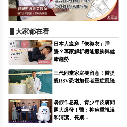
▋大家都在看
日本人瘋穿「恢復衣」睡
覺？專家解析機能服飾與健
康趨勢
三代同堂家庭要留意！醫提
醒RSV恐增加長者重症風險
暑假作息亂、青少年皮膚問
題大爆發！醫：抑痘重視溫
和清潔、長期...