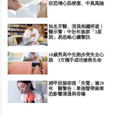
症恐增心肌梗塞、中風風險
知名牙醫、演員相繼猝逝！
醫示警：中壯年族群「3原
因」易忽略心臟警訊
18歲男高中生跑步突失去心
跳 3方攜手成功搶救生命
婦甲狀腺術後「失聲」逾20
年 醫警告：單側聲帶麻痺
恐影響溝通與吞嚥