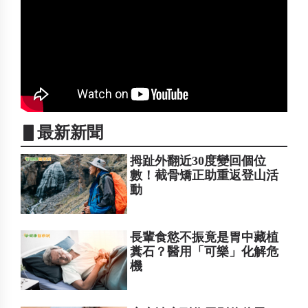
▋最新新聞
拇趾外翻近30度變回個位
數！截骨矯正助重返登山活
動
長輩食慾不振竟是胃中藏植
糞石？醫用「可樂」化解危
機