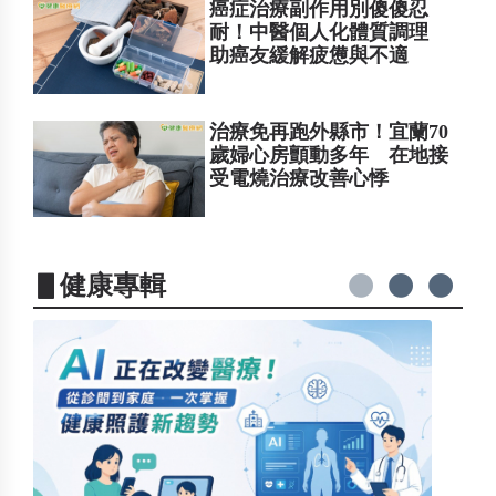
癌症治療副作用別傻傻忍
耐！中醫個人化體質調理
助癌友緩解疲憊與不適
治療免再跑外縣市！宜蘭70
歲婦心房顫動多年 在地接
受電燒治療改善心悸
▋健康專輯