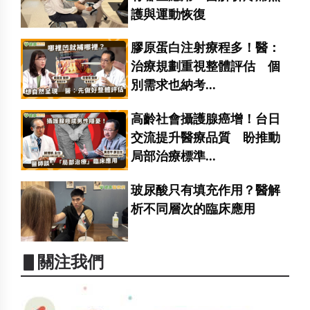
護與運動恢復
膠原蛋白注射療程多！醫：
治療規劃重視整體評估 個
別需求也納考...
高齡社會攝護腺癌增！台日
交流提升醫療品質 盼推動
局部治療標準...
玻尿酸只有填充作用？醫解
析不同層次的臨床應用
▋關注我們