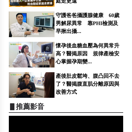
庭走更遠
守護爸爸攝護腺健康 60歲
男解尿異常 靠PHI檢測及
早揪出攝...
懷孕後血糖血壓為何異常升
高？醫揭原因 規律產檢安
心掌握孕期變...
產後肚皮鬆垮、腹凸回不去
了？醫揭腹直肌分離原因與
改善方式
▋推薦影音