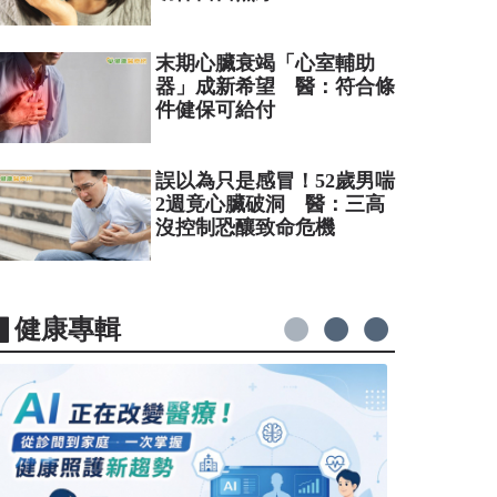
末期心臟衰竭「心室輔助
器」成新希望 醫：符合條
件健保可給付
誤以為只是感冒！52歲男喘
2週竟心臟破洞 醫：三高
沒控制恐釀致命危機
▋健康專輯