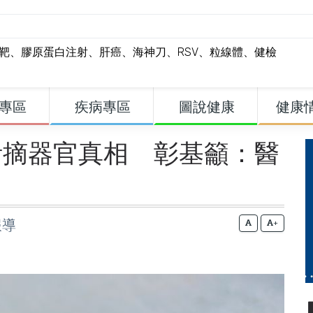
標靶
、
膠原蛋白注射
、
肝癌
、
海神刀
、
RSV
、
粒線體
、
健檢
專區
疾病專區
圖說健康
健康
活摘器官真相 彰基籲：醫
報導
+