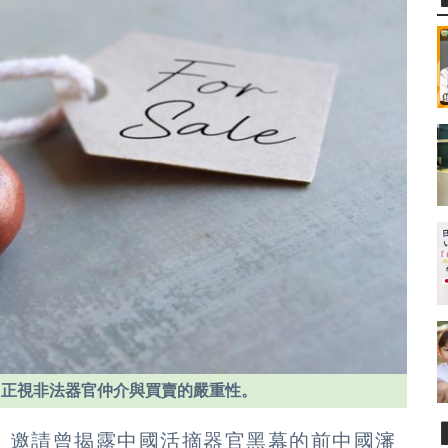
，正視非法器官仲介與買賣的嚴重性。
，邀請曾揭露中國活摘器官黑幕的前中國瀋