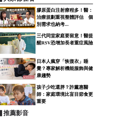
膠原蛋白注射療程多！醫：
治療規劃重視整體評估 個
別需求也納考...
三代同堂家庭要留意！醫提
醒RSV恐增加長者重症風險
日本人瘋穿「恢復衣」睡
覺？專家解析機能服飾與健
康趨勢
孩子少吃還胖？許薰惠醫
師：家庭環境比盲目節食更
重要
▋推薦影音