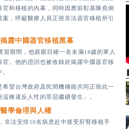
器官和移植的內幕，同時因應前彰基陳堯俐
植案，呼籲醫療人員正視非法器官移植所引
醫揭露中國器官移植黑幕
年實習期間，他親眼目睹一名未滿18歲的軍人
器官。他的證詞也被收錄於揭露中國器官移
中。
是希望台灣政府及民間機構能共同正視此一
絕這種違反人性的罪惡繼續發生」。
守醫學倫理與人權
年間，非法安排10名病患赴中接受肝腎移植手