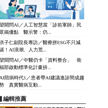
望聞問AI／人工智慧當「診前軍師」民
眾揭優點 醫示警：仍...
洪子仁副院長專訪／醫療拼ESG不只減
碳！AI浪潮、人力荒...
望聞問AI／中醫仍卡「資料整合」 衛
福部啟動標準化計畫拚...
AI陪病時代1／患者帶AI建議進診間成趨
勢 真實醫病互動...
▋編輯推薦