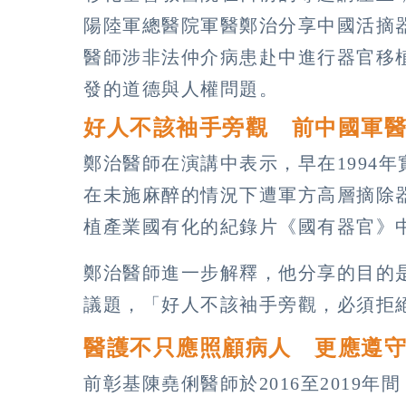
陽陸軍總醫院軍醫鄭治分享中國活摘
醫師涉非法仲介病患赴中進行器官移
發的道德與人權問題。
好人不該袖手旁觀 前中國軍
鄭治醫師在演講中表示，早在1994
在未施麻醉的情況下遭軍方高層摘除
植產業國有化的紀錄片《國有器官》
鄭治醫師進一步解釋，他分享的目的
議題，「好人不該袖手旁觀，必須拒
醫護不只應照顧病人 更應遵
前彰基陳堯俐醫師於2016至2019