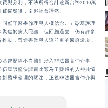
費與分利，不法所得合計逾新台幣2000萬
件被揭發後，引起社會譁然。
一同堅守醫學倫理與人權信念。」彰基護理
多聚焦於病人照護，但回顧過去，仍有許多
育推動，營造專業與人道並重的醫療環境，
彰基曾歷經不肖醫師涉入非法器官仲介事
但仍應該堅決譴責此類為了賺錢的人神共憤
會對醫學倫理的關注，正視非法器官仲介與