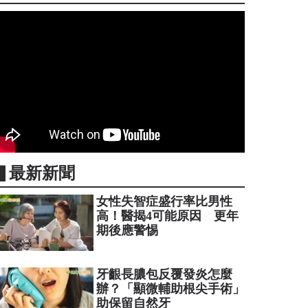
▋最新新聞
女性失智症盛行率比男性
高！醫揭4可能原因 更年
期後應警惕
牙齦長膿包反覆發炎怎麼
辦？「顯微輔助根尖手術」
助保留自然牙