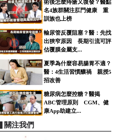
術後怎麼痔瘡又復發？醫點
名4族群關注肛門健康 重
訓族也上榜
輸尿管反覆阻塞？醫：先找
出狹窄原因 長期引流可評
估覆膜金屬支...
夏季為什麼容易腸胃不適？
醫：4生活習慣釀禍 親授5
招改善
糖尿病怎麼控糖？醫揭
ABC管理原則 CGM、健
康App助建立...
▋關注我們