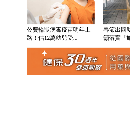
公費輪狀病毒疫苗明年上
春節出國
路！估12萬幼兒受...
籲落實「旅