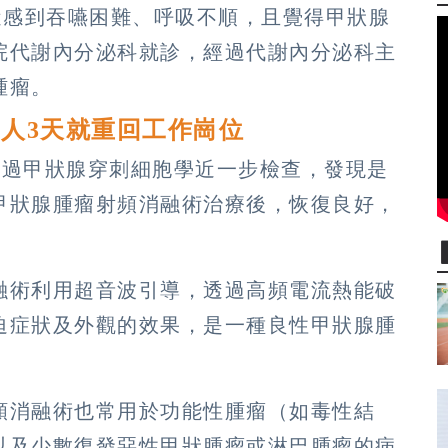
近感到吞嚥困難、呼吸不順，且覺得甲狀腺
院代謝內分泌科就診，經過代謝內分泌科主
腫瘤。
人3天就重回工作崗位
經過甲狀腺穿刺細胞學近一步檢查，發現是
甲狀腺腫瘤射頻消融術治療後，恢復良好，
融術利用超音波引導，透過高頻電流熱能破
迫症狀及外觀的效果，是一種良性甲狀腺腫
頻消融術也常用於功能性腫瘤（如毒性結
以及少數復發惡性甲狀腫瘤或淋巴腫瘤的病