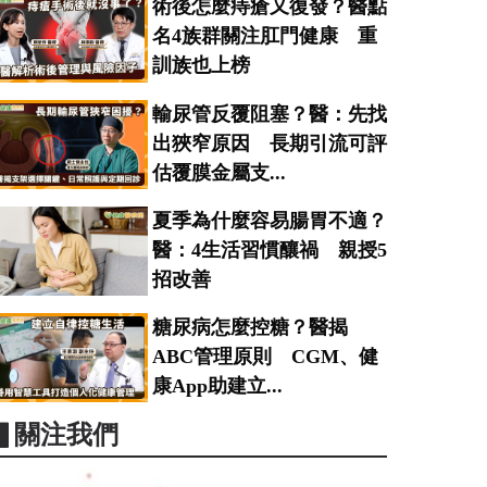
術後怎麼痔瘡又復發？醫點
名4族群關注肛門健康 重
訓族也上榜
輸尿管反覆阻塞？醫：先找
出狹窄原因 長期引流可評
估覆膜金屬支...
夏季為什麼容易腸胃不適？
醫：4生活習慣釀禍 親授5
招改善
糖尿病怎麼控糖？醫揭
ABC管理原則 CGM、健
康App助建立...
▋關注我們