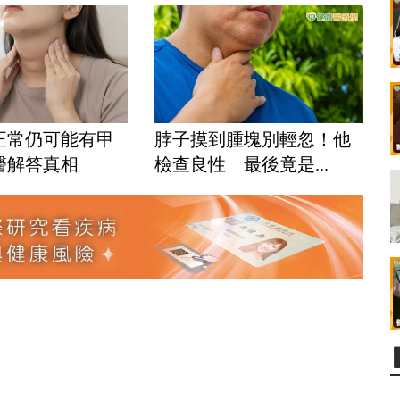
正常仍可能有甲
脖子摸到腫塊別輕忽！他
醫解答真相
檢查良性 最後竟是...