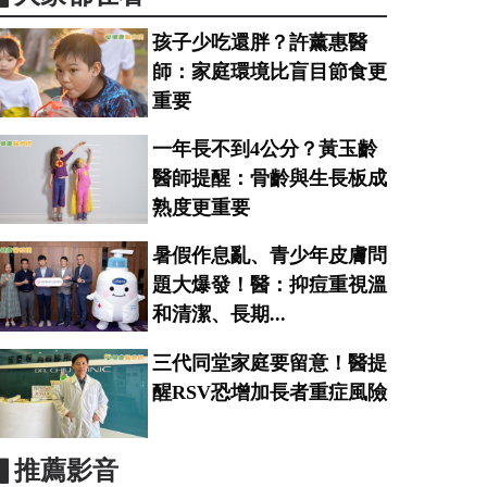
孩子少吃還胖？許薰惠醫
師：家庭環境比盲目節食更
重要
一年長不到4公分？黃玉齡
醫師提醒：骨齡與生長板成
熟度更重要
暑假作息亂、青少年皮膚問
題大爆發！醫：抑痘重視溫
和清潔、長期...
三代同堂家庭要留意！醫提
醒RSV恐增加長者重症風險
▋推薦影音