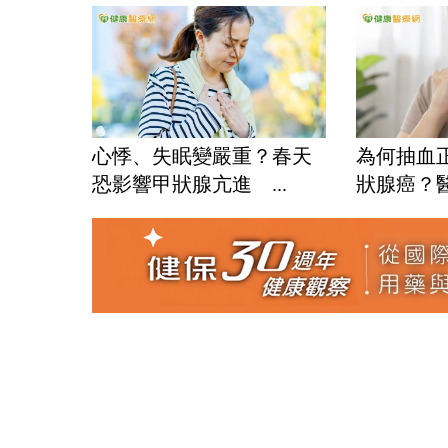
心悸、失眠變嚴重？春天
為何抽血
恐影響甲狀腺亢進 ...
狀腺癌？