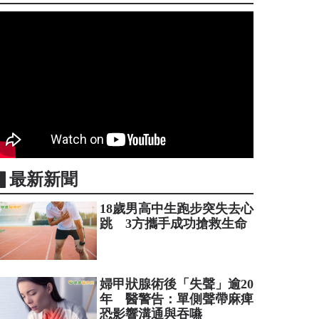
▋最新新聞
18歲男高中生跑步突失去心
跳 3方攜手成功搶救生命
婦甲狀腺術後「失聲」逾20
年 醫警告：單側聲帶麻痺
恐影響溝通與吞嚥