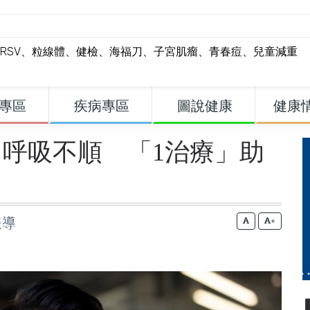
RSV
、
粒線體
、
健檢
、
海福刀
、
子宮肌瘤
、
青春痘
、
兒童減重
專區
疾病專區
圖說健康
健康
呼吸不順 「1治療」助
報導
+