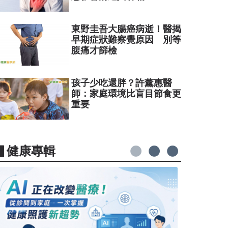
東野圭吾大腸癌病逝！醫揭
早期症狀難察覺原因 別等
腹痛才篩檢
孩子少吃還胖？許薰惠醫
師：家庭環境比盲目節食更
重要
▋健康專輯