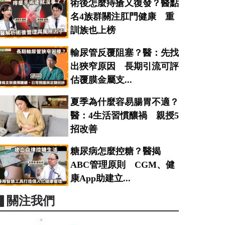
術後怎麼痔瘡又復發？醫點
名4族群關注肛門健康 重
訓族也上榜
輸尿管反覆阻塞？醫：先找
出狹窄原因 長期引流可評
估覆膜金屬支...
夏季為什麼容易腸胃不適？
醫：4生活習慣釀禍 親授5
招改善
糖尿病怎麼控糖？醫揭
ABC管理原則 CGM、健
康App助建立...
▋關注我們