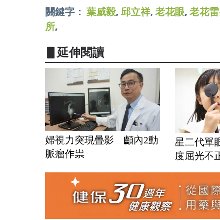
關鍵字：
葉威毅
,
邱立祥
,
老花眼
,
老花雷
所
,
▋延伸閱讀
婦視力突現疊影 顱內2動
星二代單
脈瘤作祟
度屈光不正