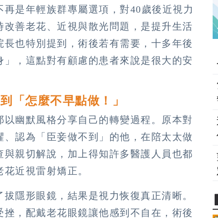
不再是年輕族群專屬選項，對40歲後近視力
時改善老花、近視與散光問題，是提升生活
院長也特別提到，術後若有需要，十多年後
身」，這點對有顧慮的患者來說是很大的安
」到「怎麼不早點做！」
耶以幽默風格分享自己的轉變過程。原本對
懼、認為「臣妾做不到」的他，在陪太太做
查與親切解說，加上得知許多醫護人員也都
老花近視雷射矯正。
了拔隱形眼鏡，結果是視力恢復真正清晰。
受挫，配戴老花眼鏡讓他感到不自在，術後