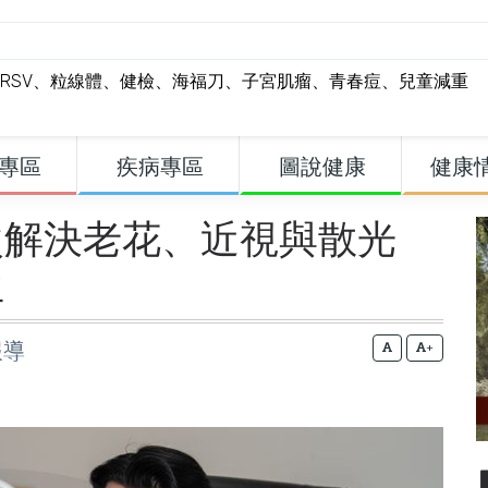
RSV
、
粒線體
、
健檢
、
海福刀
、
子宮肌瘤
、
青春痘
、
兒童減重
專區
疾病專區
圖說健康
健康
次解決老花、近視與散光
生
報導
+