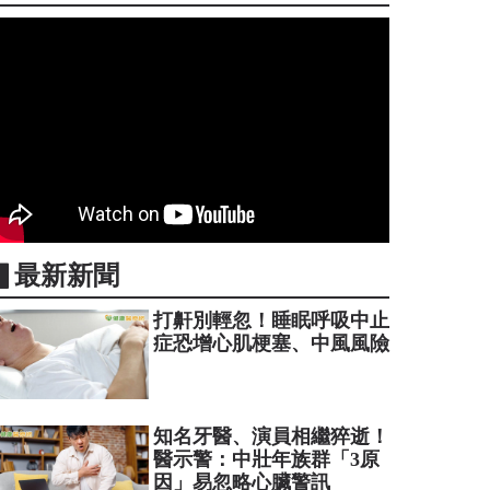
▋最新新聞
打鼾別輕忽！睡眠呼吸中止
症恐增心肌梗塞、中風風險
知名牙醫、演員相繼猝逝！
醫示警：中壯年族群「3原
因」易忽略心臟警訊