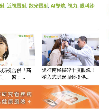
射
,
近視雷射
,
散光雷射
,
AI導航
,
視力
,
眼科診
遠征南極撞碎千度眼鏡！
眼弱視合併「高
植入式隱形眼鏡提供...
」 醫：...