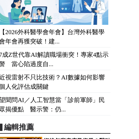
【2026外科醫學會年會】台灣外科醫學
會年會再獲突破！建...
7成Z世代靠AI解讀職場衝突！專家4點示
警 當心陷過度自...
近視雷射不只比技術？AI數據如何影響
個人化評估成關鍵
望聞問AI／人工智慧當「診前軍師」民
眾揭優點 醫示警：仍...
▋編輯推薦