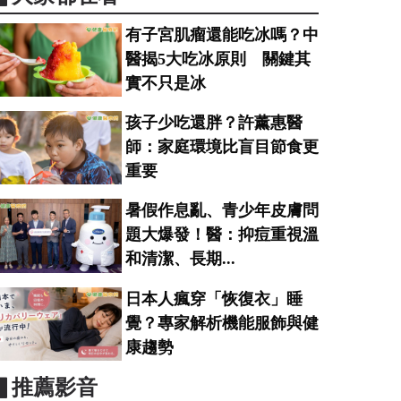
有子宮肌瘤還能吃冰嗎？中
醫揭5大吃冰原則 關鍵其
實不只是冰
孩子少吃還胖？許薰惠醫
師：家庭環境比盲目節食更
重要
暑假作息亂、青少年皮膚問
題大爆發！醫：抑痘重視溫
和清潔、長期...
日本人瘋穿「恢復衣」睡
覺？專家解析機能服飾與健
康趨勢
▋推薦影音