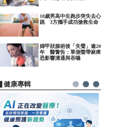
18歲男高中生跑步突失去心
跳 3方攜手成功搶救生命
婦甲狀腺術後「失聲」逾20
年 醫警告：單側聲帶麻痺
恐影響溝通與吞嚥
▋健康專輯