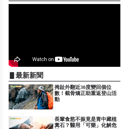
▋最新新聞
拇趾外翻近30度變回個位
數！截骨矯正助重返登山活
動
長輩食慾不振竟是胃中藏植
糞石？醫用「可樂」化解危