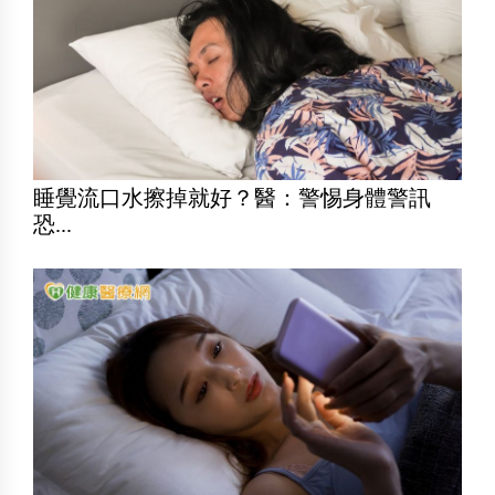
睡覺流口水擦掉就好？醫：警惕身體警訊
恐...