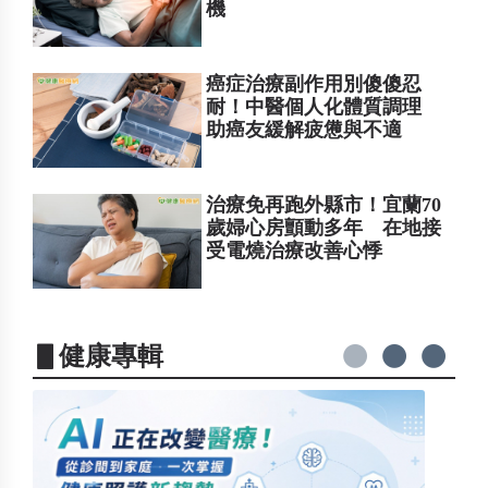
機
癌症治療副作用別傻傻忍
耐！中醫個人化體質調理
助癌友緩解疲憊與不適
治療免再跑外縣市！宜蘭70
歲婦心房顫動多年 在地接
受電燒治療改善心悸
▋健康專輯