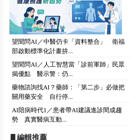
望聞問AI／中醫仍卡「資料整合」 衛福
部啟動標準化計畫拚...
望聞問AI／人工智慧當「診前軍師」民眾
揭優點 醫示警：仍...
藥物諮詢找AI？藥師：「第二步」必做把
關用藥安全 自行停...
AI陪病時代1／患者帶AI建議進診間成趨
勢 真實醫病互動...
▋編輯推薦