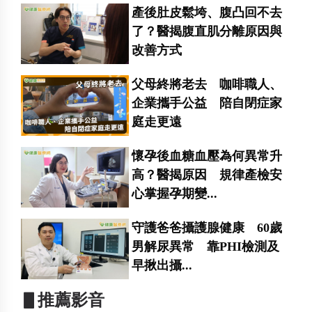
產後肚皮鬆垮、腹凸回不去
了？醫揭腹直肌分離原因與
改善方式
父母終將老去 咖啡職人、
企業攜手公益 陪自閉症家
庭走更遠
懷孕後血糖血壓為何異常升
高？醫揭原因 規律產檢安
心掌握孕期變...
守護爸爸攝護腺健康 60歲
男解尿異常 靠PHI檢測及
早揪出攝...
▋推薦影音