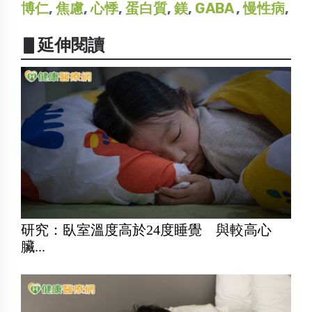
博仁
,
焦慮
,
心悸
,
蛋白質
,
鎂
,
GABA
,
慢性病
,
▋延伸閱讀
研究：臥室溫度高於24度睡覺 與較高心
臟...