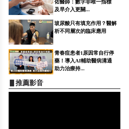
佑醫師：數字非唯一指標
及早介入更關...
玻尿酸只有填充作用？醫解
析不同層次的臨床應用
青春痘患者1原因常自行停
藥！導入AI輔助醫病溝通
助力治療持...
▋推薦影音