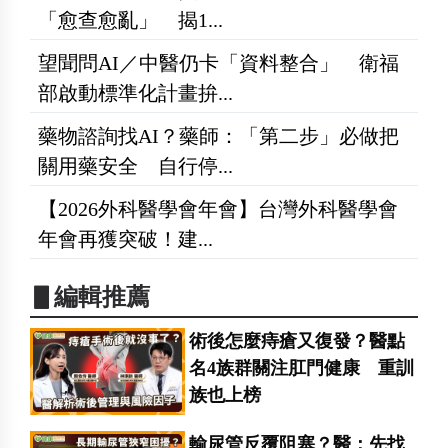
「愈查愈亂」 揭1...
望聞問AI／中醫仍卡「資料整合」 衛福
部啟動標準化計畫拚...
藥物諮詢找AI？藥師：「第二步」必做把
關用藥安全 自行停...
【2026外科醫學會年會】台灣外科醫學會
年會再獲突破！建...
▋編輯推薦
術後怎麼痔瘡又復發？醫點
名4族群關注肛門健康 重訓
族也上榜
輸尿管反覆阻塞？醫：先找