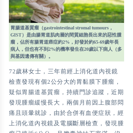
胃腸道基質瘤（gastrointestinal stromal tumours，
GIST）是由腸胃道肌肉層的間質細胞長出來的惡性腫
瘤，佔所有腸胃道癌症約2%，好發於約65-69歲年長
病人，但也有不到2%的機率發生在20歲以下病人（多
與基因遺傳有關）。
72歲林女士，三年前經上消化道內視鏡
檢查發現有個2公分大的胃黏膜下腫瘤，
疑似胃腸道基質瘤，持續門診追蹤，近期
發現腫瘤緩慢長大，兩個月前因上腹部悶
痛且頭暈就診，由於合併有血便症狀，經
上消化道內視鏡及電腦斷層檢查，發現腫