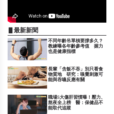
▋最新新聞
不同年齡吊單槓要撐多久？
教練曝各年齡參考值 握力
也是健康指標
長輩「含飯不吞」別只看食
物質地 研究：嗅覺刺激可
能與吞嚥反應有關
職場5大傷肝習慣曝！壓力、
熬夜全上榜 醫：保健品不
能取代追蹤