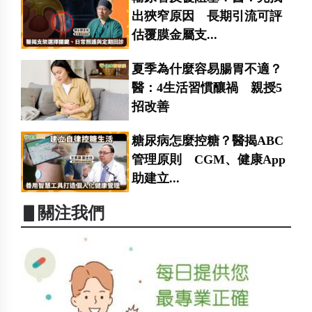
出狹窄原因 長期引流可評
估覆膜金屬支...
夏季為什麼容易腸胃不適？
醫：4生活習慣釀禍 親授5
招改善
糖尿病怎麼控糖？醫揭ABC
管理原則 CGM、健康App
助建立...
▋關注我們