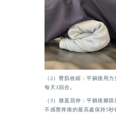
（2）臀肌收縮：平躺後用力
每天3回合。
（3）膝蓋屈伸：平躺後腳跟
不感覺疼痛的最高處保持5秒後