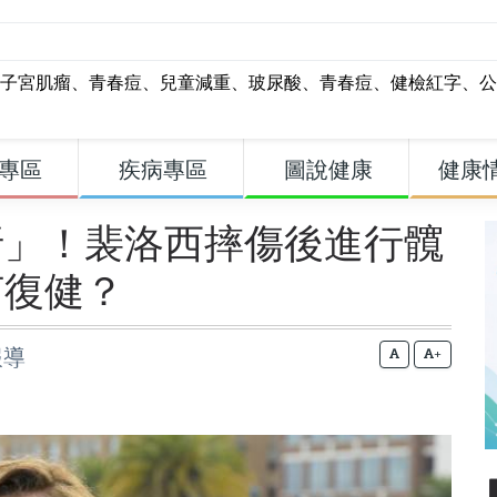
子宮肌瘤
、
青春痘
、
兒童減重
、
玻尿酸
、
青春痘
、
健檢紅字
、
公
專區
疾病專區
圖說健康
健康
折」！裴洛西摔傷後進行髖
何復健？
報導
+