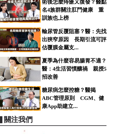
術後怎麼痔瘡又復發？醫點
名4族群關注肛門健康 重
訓族也上榜
輸尿管反覆阻塞？醫：先找
出狹窄原因 長期引流可評
估覆膜金屬支...
夏季為什麼容易腸胃不適？
醫：4生活習慣釀禍 親授5
招改善
糖尿病怎麼控糖？醫揭
ABC管理原則 CGM、健
康App助建立...
▋關注我們