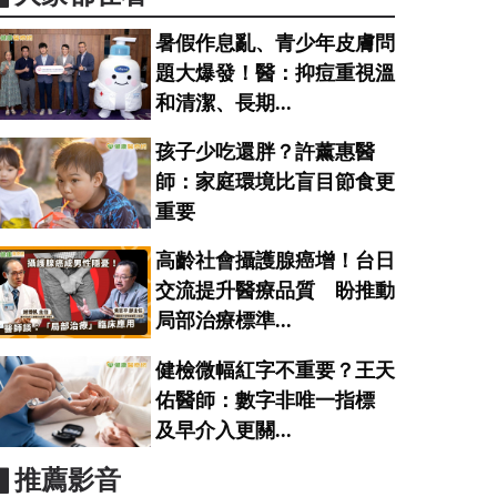
暑假作息亂、青少年皮膚問
題大爆發！醫：抑痘重視溫
和清潔、長期...
孩子少吃還胖？許薰惠醫
師：家庭環境比盲目節食更
重要
高齡社會攝護腺癌增！台日
交流提升醫療品質 盼推動
局部治療標準...
健檢微幅紅字不重要？王天
佑醫師：數字非唯一指標
及早介入更關...
▋推薦影音