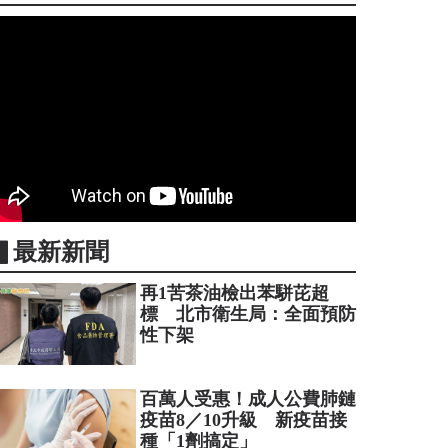
▋最新新聞
再1苦茶油檢出苯駢芘超
標 北市衛生局：全面預防
性下架
百萬人受惠！成人公費肺鏈
疫苗8／10升級 新疫苗接
種「1劑搞定」