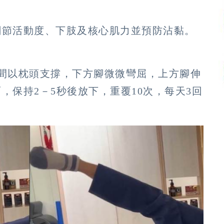
關節活動度、下肢及核心肌力並預防沾黏。
間以枕頭支撐，下方腳微微彎屈，上方腳伸
，保持2－5秒後放下，重覆10次，每天3回