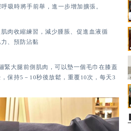
深呼吸時將手前舉，進一步增加擴張。
及肌肉收縮練習，減少腫脹、促進血液循
肌力、預防沾黏
繃緊大腿前側肌肉，可以墊一個毛巾在膝蓋
，保持5－10秒後放鬆，重覆10次，每天3