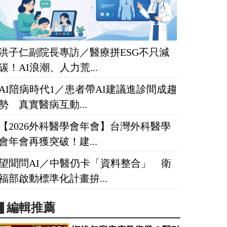
洪子仁副院長專訪／醫療拼ESG不只減
碳！AI浪潮、人力荒...
AI陪病時代1／患者帶AI建議進診間成趨
勢 真實醫病互動...
【2026外科醫學會年會】台灣外科醫學
會年會再獲突破！建...
望聞問AI／中醫仍卡「資料整合」 衛
福部啟動標準化計畫拚...
▋編輯推薦