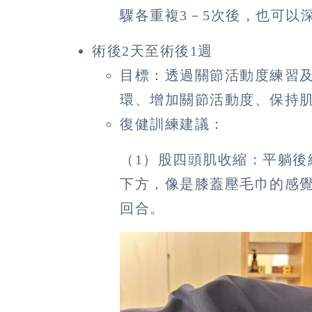
驟各重複3－5次後，也可以
術後2天至術後1週
目標：透過關節活動度練習
環、增加關節活動度、保持
復健訓練建議：
（1）股四頭肌收縮：平躺後
下方，像是膝蓋壓毛巾的感覺
回合。