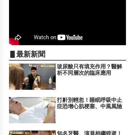
▋最新新聞
玻尿酸只有填充作用？醫解
析不同層次的臨床應用
打鼾別輕忽！睡眠呼吸中止
症恐增心肌梗塞、中風風險
知名牙醫、演員相繼猝逝！