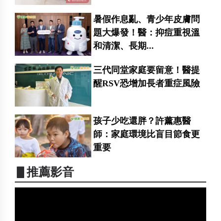
暑假作息亂、青少年皮膚問
題大爆發！醫：抑痘重視溫
和清潔、長期...
三代同堂家庭要留意！醫提
醒RSV恐增加長者重症風險
孩子少吃還胖？許薰惠醫
師：家庭環境比盲目節食更
重要
▋推薦影音