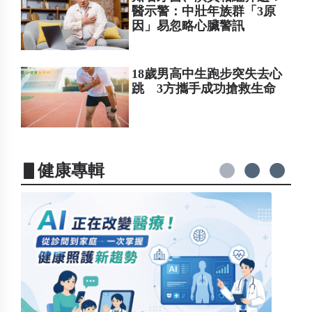
醫示警：中壯年族群「3原
因」易忽略心臟警訊
18歲男高中生跑步突失去心
跳 3方攜手成功搶救生命
▋健康專輯