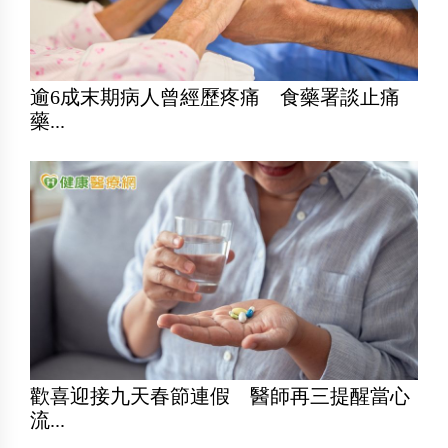
逾6成末期病人曾經歷疼痛 食藥署談止痛
藥...
歡喜迎接九天春節連假 醫師再三提醒當心
流...