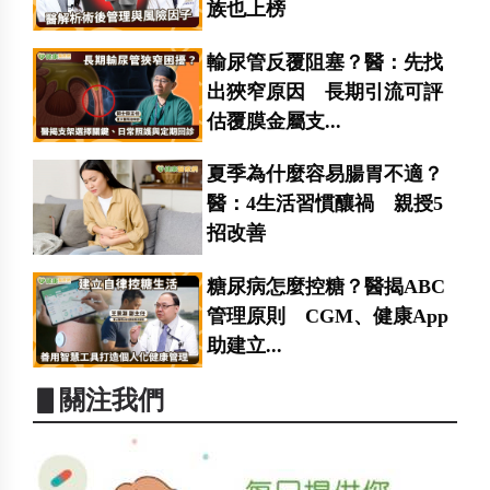
族也上榜
輸尿管反覆阻塞？醫：先找
出狹窄原因 長期引流可評
估覆膜金屬支...
夏季為什麼容易腸胃不適？
醫：4生活習慣釀禍 親授5
招改善
糖尿病怎麼控糖？醫揭ABC
管理原則 CGM、健康App
助建立...
▋關注我們