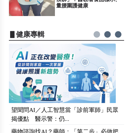
量腰圍護健康
▋健康專輯
望聞問AI／人工智慧當「診前軍師」民眾
揭優點 醫示警：仍...
藥物諮詢找AI？藥師：「第二步」必做把