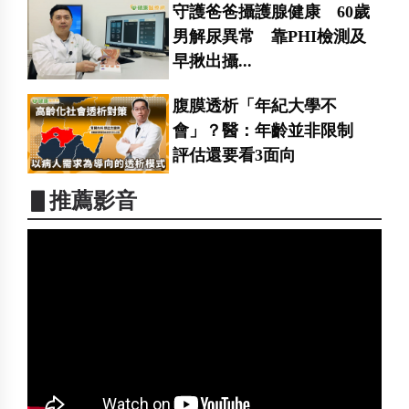
守護爸爸攝護腺健康 60歲
男解尿異常 靠PHI檢測及
早揪出攝...
腹膜透析「年紀大學不
會」？醫：年齡並非限制
評估還要看3面向
▋推薦影音