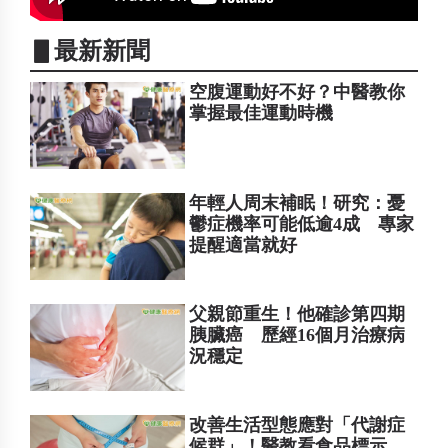
▋最新新聞
空腹運動好不好？中醫教你
掌握最佳運動時機
年輕人周末補眠！研究：憂
鬱症機率可能低逾4成 專家
提醒適當就好
父親節重生！他確診第四期
胰臟癌 歷經16個月治療病
況穩定
改善生活型態應對「代謝症
候群」！醫教看食品標示、