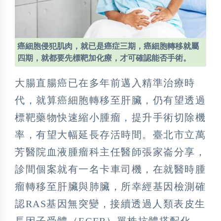
癌細胞侵犯肌肉，就已是癌症三期，癌細胞轉移就屬
四期，就都要先標靶加化療，才可確認能否手術。
大腸直腸癌已在多年前邁入精準治療時
代，就算癌細胞轉移至肝臟，仍有望透過
標靶藥物快速縮小腫瘤，提升手術切除機
率，有望大幅延長存活時間。臺北市立萬
芳醫院血液腫瘤科主任醫師張家崙分享，
診間個案就有一名卡車司機，在就醫時腫
瘤轉移至肝臟與肺臟，所幸經基因檢測確
認RAS基因無突變，接續透過人類表皮生
長因子受體（EGFR）單株抗體搭配化