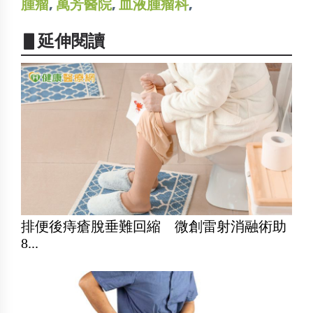
腫瘤
,
萬芳醫院
,
血液腫瘤科
,
▋延伸閱讀
排便後痔瘡脫垂難回縮 微創雷射消融術助
8...