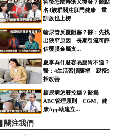
術後怎麼痔瘡又復發？醫點
名4族群關注肛門健康 重
訓族也上榜
輸尿管反覆阻塞？醫：先找
出狹窄原因 長期引流可評
估覆膜金屬支...
夏季為什麼容易腸胃不適？
醫：4生活習慣釀禍 親授5
招改善
糖尿病怎麼控糖？醫揭
ABC管理原則 CGM、健
康App助建立...
▋關注我們