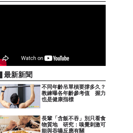
▋最新新聞
不同年齡吊單槓要撐多久？
教練曝各年齡參考值 握力
也是健康指標
長輩「含飯不吞」別只看食
物質地 研究：嗅覺刺激可
能與吞嚥反應有關