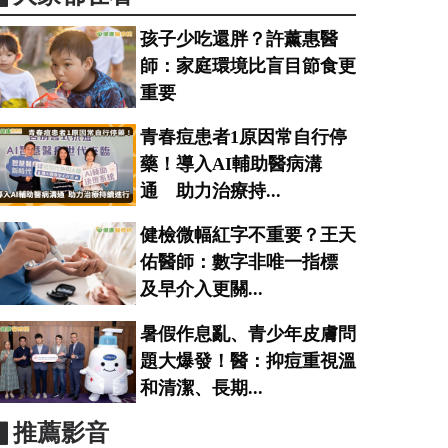
孩子少吃還胖？許薰惠醫
師：家庭環境比盲目節食更
重要
青春痘患者1原因常自行停
藥！導入AI輔助醫病溝
通 助力治療持...
健檢微幅紅字不重要？王天
佑醫師：數字非唯一指標
及早介入更關...
暑假作息亂、青少年皮膚問
題大爆發！醫：抑痘重視溫
和清潔、長期...
▋推薦影音