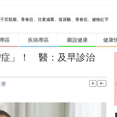
子宮肌瘤
、
青春痘
、
兒童減重
、
玻尿酸
、
青春痘
、
健檢紅字
專區
疾病專區
圖說健康
健康
智症」！ 醫：及早診治
報導
+