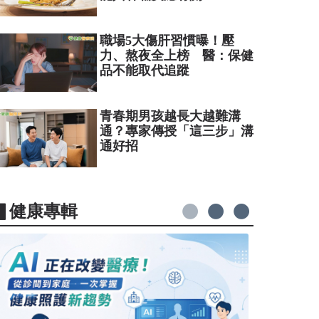
職場5大傷肝習慣曝！壓
力、熬夜全上榜 醫：保健
品不能取代追蹤
青春期男孩越長大越難溝
通？專家傳授「這三步」溝
通好招
▋健康專輯