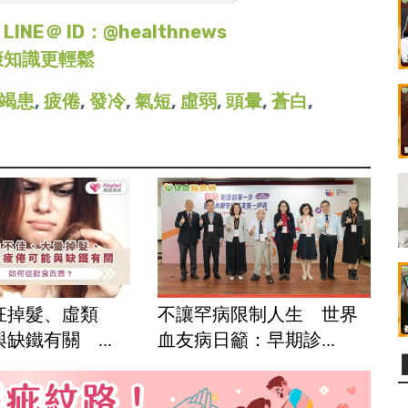
＠ ID：@healthnews
康知識更輕鬆
竭患
,
疲倦
,
發冷
,
氣短
,
虛弱
,
頭暈
,
蒼白
,
狂掉髮、虛類
不讓罕病限制人生 世界
缺鐵有關 ...
血友病日籲：早期診...