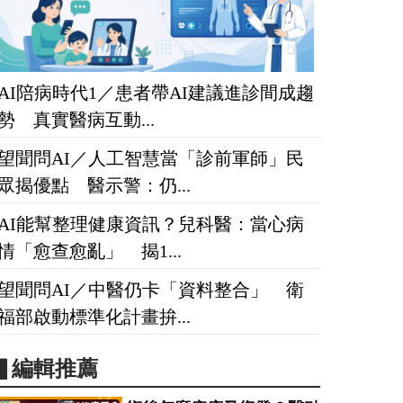
AI陪病時代1／患者帶AI建議進診間成趨
勢 真實醫病互動...
望聞問AI／人工智慧當「診前軍師」民
眾揭優點 醫示警：仍...
AI能幫整理健康資訊？兒科醫：當心病
情「愈查愈亂」 揭1...
望聞問AI／中醫仍卡「資料整合」 衛
福部啟動標準化計畫拚...
▋編輯推薦