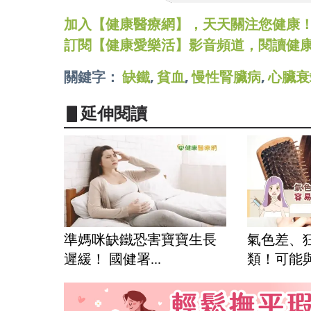
加入【健康醫療網】，天天關注您健康！LINE
訂閱【健康愛樂活】影音頻道，閱讀健
關鍵字：
缺鐵
,
貧血
,
慢性腎臟病
,
心臟衰
▋延伸閱讀
準媽咪缺鐵恐害寶寶生長
氣色差、
遲緩！ 國健署...
類！可能與