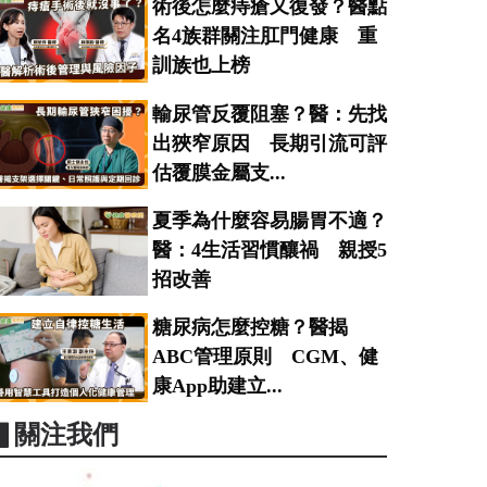
術後怎麼痔瘡又復發？醫點
名4族群關注肛門健康 重
訓族也上榜
輸尿管反覆阻塞？醫：先找
出狹窄原因 長期引流可評
估覆膜金屬支...
夏季為什麼容易腸胃不適？
醫：4生活習慣釀禍 親授5
招改善
糖尿病怎麼控糖？醫揭
ABC管理原則 CGM、健
康App助建立...
▋關注我們