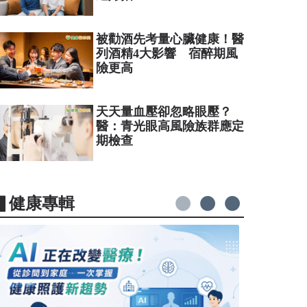
被勸酒先考量心臟健康！醫
列酒精4大影響 宿醉期風
險更高
天天量血壓卻忽略眼壓？
醫：青光眼高風險族群應定
期檢查
▋健康專輯