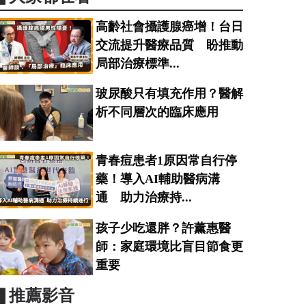
高齡社會攝護腺癌增！台日
交流提升醫療品質 盼推動
局部治療標準...
玻尿酸只有填充作用？醫解
析不同層次的臨床應用
青春痘患者1原因常自行停
藥！導入AI輔助醫病溝
通 助力治療持...
孩子少吃還胖？許薰惠醫
師：家庭環境比盲目節食更
重要
▋推薦影音