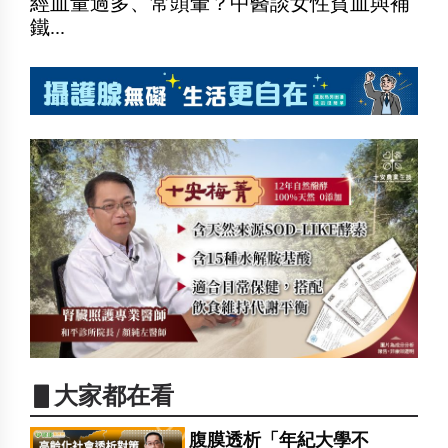
經血量過多、常頭暈？中醫談女性貧血與補
鐵...
▋大家都在看
腹膜透析「年紀大學不