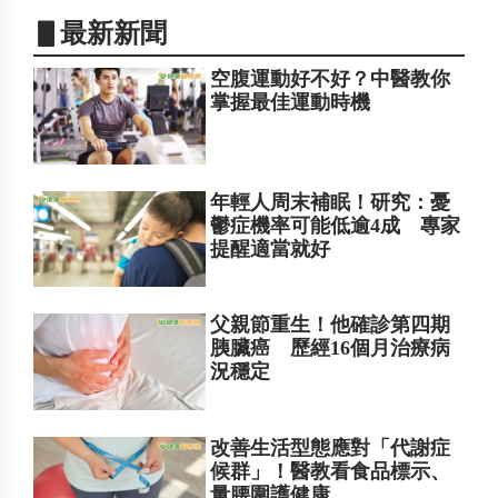
▋最新新聞
空腹運動好不好？中醫教你
掌握最佳運動時機
年輕人周末補眠！研究：憂
鬱症機率可能低逾4成 專家
提醒適當就好
父親節重生！他確診第四期
胰臟癌 歷經16個月治療病
況穩定
改善生活型態應對「代謝症
候群」！醫教看食品標示、
量腰圍護健康