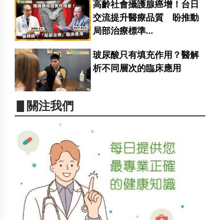
高齡社會攝護腺癌增！台日
交流提升醫療品質 盼推動
局部治療標準...
玻尿酸只有填充作用？醫解
析不同層次的臨床應用
▋關注我們