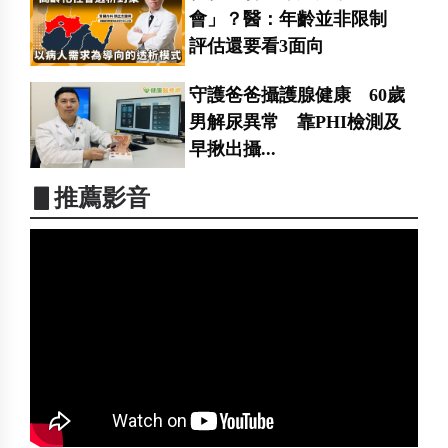
會」？醫：年齡並非限制
評估還要看3面向
守護爸爸攝護腺健康 60歲
男解尿異常 靠PHI檢測及
早揪出攝...
▋推薦影音