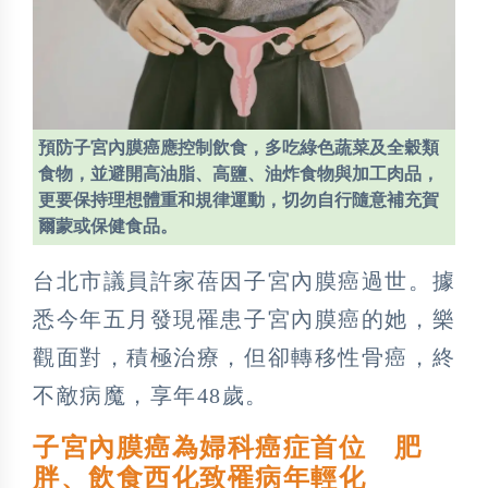
預防子宮內膜癌應控制飲食，多吃綠色蔬菜及全穀類
食物，並避開高油脂、高鹽、油炸食物與加工肉品，
更要保持理想體重和規律運動，切勿自行隨意補充賀
爾蒙或保健食品。
台北市議員許家蓓因子宮內膜癌過世。據
悉今年五月發現罹患子宮內膜癌的她，樂
觀面對，積極治療，但卻轉移性骨癌，終
不敵病魔，享年48歲。
子宮內膜癌為婦科癌症首位 肥
胖、飲食西化致罹病年輕化