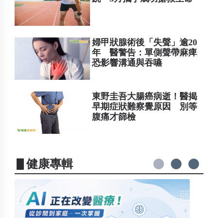
婦甲狀腺術後「失聲」逾20
年 醫警告：單側聲帶麻痺
恐影響溝通與吞嚥
東野圭吾大腸癌病逝！醫揭
早期症狀難察覺原因 別等
腹痛才篩檢
▋健康專輯