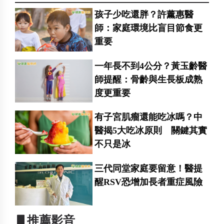
孩子少吃還胖？許薰惠醫
師：家庭環境比盲目節食更
重要
一年長不到4公分？黃玉齡醫
師提醒：骨齡與生長板成熟
度更重要
有子宮肌瘤還能吃冰嗎？中
醫揭5大吃冰原則 關鍵其實
不只是冰
三代同堂家庭要留意！醫提
醒RSV恐增加長者重症風險
▋推薦影音