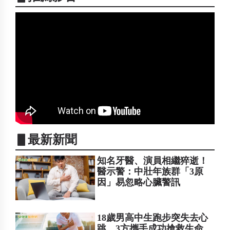
▋最新新聞
知名牙醫、演員相繼猝逝！
醫示警：中壯年族群「3原
因」易忽略心臟警訊
18歲男高中生跑步突失去心
跳 3方攜手成功搶救生命