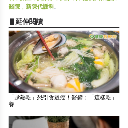
醫院﹐新陳代謝科
,
▋延伸閱讀
「趁熱吃」恐引食道癌！醫籲：「這樣吃」
養...