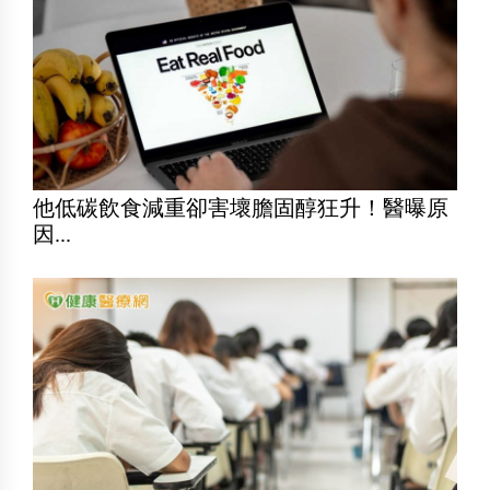
他低碳飲食減重卻害壞膽固醇狂升！醫曝原
因...