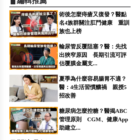
▋編輯推薦
術後怎麼痔瘡又復發？醫點
名4族群關注肛門健康 重訓
族也上榜
輸尿管反覆阻塞？醫：先找
出狹窄原因 長期引流可評
估覆膜金屬支...
夏季為什麼容易腸胃不適？
醫：4生活習慣釀禍 親授5
招改善
糖尿病怎麼控糖？醫揭ABC
管理原則 CGM、健康App
助建立...