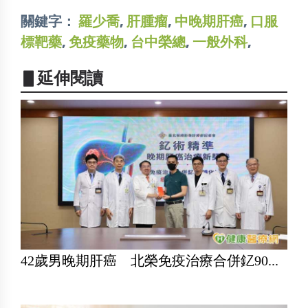
關鍵字：
羅少喬
,
肝腫瘤
,
中晚期肝癌
,
口服
標靶藥
,
免疫藥物
,
台中榮總
,
一般外科
,
▋延伸閱讀
42歲男晚期肝癌 北榮免疫治療合併釔90...