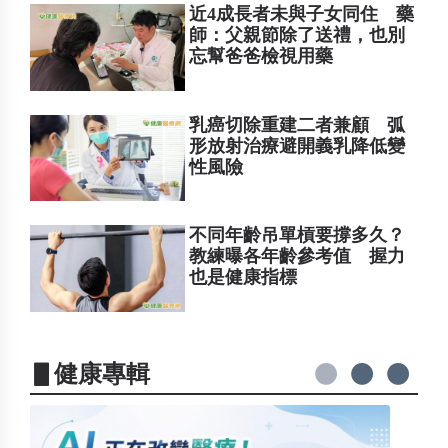
近4成長者未與子女同住 藥
師：父親節除了送禮，也別
忘幫爸爸檢視用藥
乳癌切除重建二者兼顧 弧
形放射治療避開義乳降低變
性風險
不同年齡吊單槓要撐多久？
教練曝各年齡參考值 握力
也是健康指標
▋健康專輯