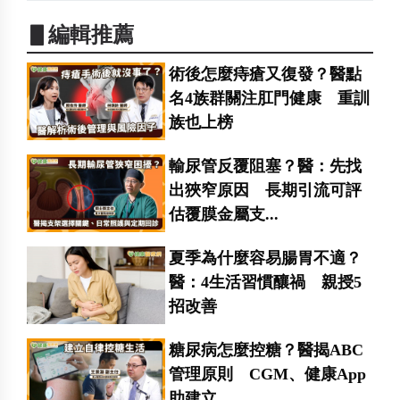
▋編輯推薦
術後怎麼痔瘡又復發？醫點
名4族群關注肛門健康 重訓
族也上榜
輸尿管反覆阻塞？醫：先找
出狹窄原因 長期引流可評
估覆膜金屬支...
夏季為什麼容易腸胃不適？
醫：4生活習慣釀禍 親授5
招改善
糖尿病怎麼控糖？醫揭ABC
管理原則 CGM、健康App
助建立...