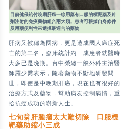
目前健保給付晚期肝癌一線用藥有口服的標靶藥及針
劑注射的免疫藥物組合兩大類。患者可根據自身條件
及用藥便利性來選擇最適合的藥物
肝病又被稱為國病，更是造成國人癌症死
亡的第二名，臨床統計約三成患者就醫時
大多已是晚期。台中榮總一般外科主治醫
師羅少喬表示，隨著藥物不斷地研發問
世，即使是中晚期肝癌，現在也有很好的
治療方式及藥物，幫助病友控制病情，重
拾抗癌成功的嶄新人生。
七旬翁肝腫瘤太大難切除 口服標
靶藥助縮小三成