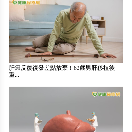
肝癌反覆復發差點放棄！62歲男肝移植後
重...