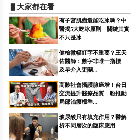
▋大家都在看
有子宮肌瘤還能吃冰嗎？中
醫揭5大吃冰原則 關鍵其實
不只是冰
健檢微幅紅字不重要？王天
佑醫師：數字非唯一指標
及早介入更關...
高齡社會攝護腺癌增！台日
交流提升醫療品質 盼推動
局部治療標準...
玻尿酸只有填充作用？醫解
析不同層次的臨床應用