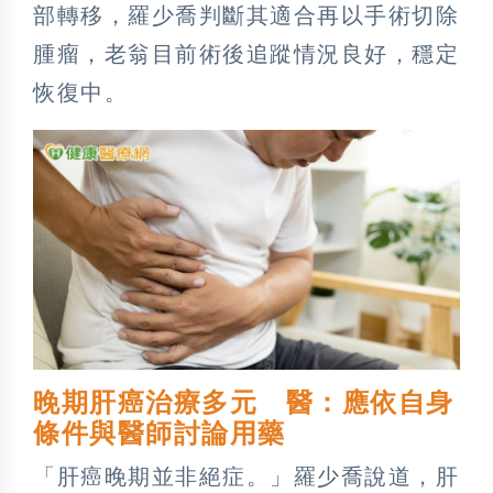
部轉移，羅少喬判斷其適合再以手術切除
腫瘤，老翁目前術後追蹤情況良好，穩定
恢復中。
晚期肝癌治療多元 醫：應依自身
條件與醫師討論用藥
「肝癌晚期並非絕症。」羅少喬說道，肝