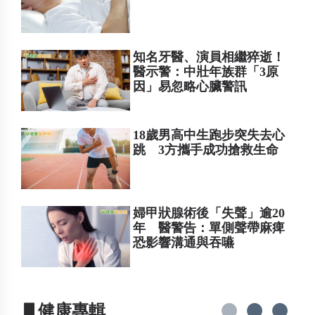
知名牙醫、演員相繼猝逝！
醫示警：中壯年族群「3原
因」易忽略心臟警訊
18歲男高中生跑步突失去心
跳 3方攜手成功搶救生命
婦甲狀腺術後「失聲」逾20
年 醫警告：單側聲帶麻痺
恐影響溝通與吞嚥
▋健康專輯