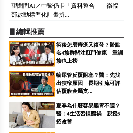
望聞問AI／中醫仍卡「資料整合」 衛福
部啟動標準化計畫拚...
▋編輯推薦
術後怎麼痔瘡又復發？醫點
名4族群關注肛門健康 重訓
族也上榜
輸尿管反覆阻塞？醫：先找
出狹窄原因 長期引流可評
估覆膜金屬支...
夏季為什麼容易腸胃不適？
醫：4生活習慣釀禍 親授5
招改善