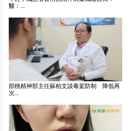
醫：...
部桃精神部主任蘇柏文談毒駕防制 降低再
次...