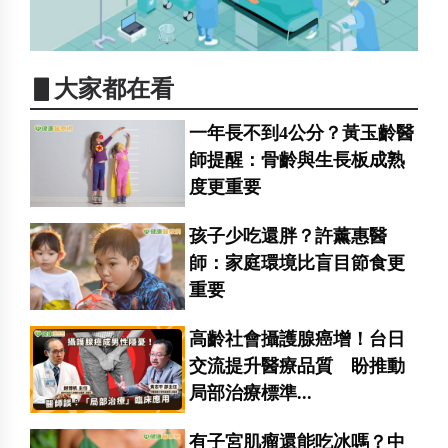
▋大家都在看
一年長不到4公分？黃玉齡醫
師提醒：骨齡與生長板成熟
度更重要
孩子少吃還胖？許薰惠醫
師：家庭環境比盲目節食更
重要
高齡社會攝護腺癌增！台日
交流提升醫療品質 盼推動
局部治療標準...
有子宮肌瘤還能吃冰嗎？中