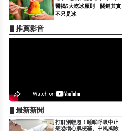
醫揭5大吃冰原則 關鍵其實
不只是冰
▋推薦影音
▋最新新聞
打鼾別輕忽！睡眠呼吸中止
症恐增心肌梗塞、中風風險