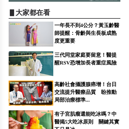
▋大家都在看
一年長不到4公分？黃玉齡醫
師提醒：骨齡與生長板成熟
度更重要
三代同堂家庭要留意！醫提
醒RSV恐增加長者重症風險
高齡社會攝護腺癌增！台日
交流提升醫療品質 盼推動
局部治療標準...
有子宮肌瘤還能吃冰嗎？中
醫揭5大吃冰原則 關鍵其實