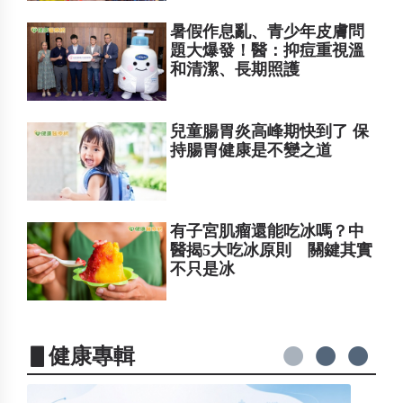
暑假作息亂、青少年皮膚問
題大爆發！醫：抑痘重視溫
和清潔、長期照護
兒童腸胃炎高峰期快到了 保
持腸胃健康是不變之道
有子宮肌瘤還能吃冰嗎？中
醫揭5大吃冰原則 關鍵其實
不只是冰
▋健康專輯