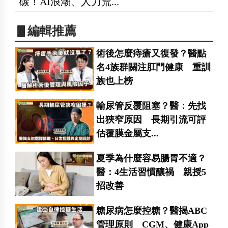
碳！AI浪潮、人力荒...
▋編輯推薦
術後怎麼痔瘡又復發？醫點
名4族群關注肛門健康 重訓
族也上榜
輸尿管反覆阻塞？醫：先找
出狹窄原因 長期引流可評
估覆膜金屬支...
夏季為什麼容易腸胃不適？
醫：4生活習慣釀禍 親授5
招改善
糖尿病怎麼控糖？醫揭ABC
管理原則 CGM、健康App