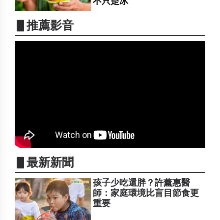
不只是冰
▋推薦影音
▋最新新聞
孩子少吃還胖？許薰惠醫
師：家庭環境比盲目節食更
重要