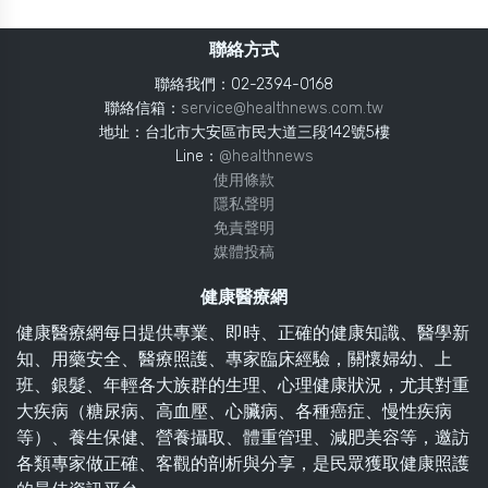
聯絡方式
聯絡我們：02-2394-0168
聯絡信箱：
service@healthnews.com.tw
地址：台北市大安區市民大道三段142號5樓
Line：
@healthnews
使用條款
隱私聲明
免責聲明
媒體投稿
健康醫療網
健康醫療網每日提供專業、即時、正確的健康知識、醫學新
知、用藥安全、醫療照護、專家臨床經驗，關懷婦幼、上
班、銀髮、年輕各大族群的生理、心理健康狀況，尤其對重
大疾病（糖尿病、高血壓、心臟病、各種癌症、慢性疾病
等）、養生保健、營養攝取、體重管理、減肥美容等，邀訪
各類專家做正確、客觀的剖析與分享，是民眾獲取健康照護