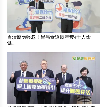
胃潰瘍勿輕忽！胃癌食道癌年奪4千人命
健...