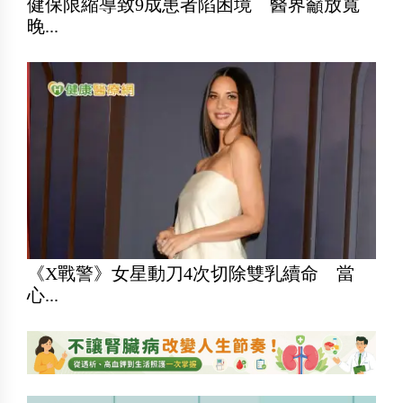
健保限縮導致9成患者陷困境 醫界籲放寬
晚...
《X戰警》女星動刀4次切除雙乳續命 當
心...