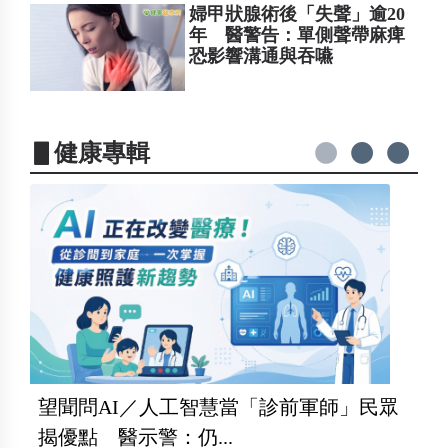
婦甲狀腺術後「失聲」逾20
年 醫警告：單側聲帶麻痺
恐影響溝通與吞嚥
▋健康專輯
望聞問AI／人工智慧當「診前軍師」民眾
揭優點 醫示警：仍...