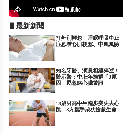
▋最新新聞
打鼾別輕忽！睡眠呼吸中止
症恐增心肌梗塞、中風風險
知名牙醫、演員相繼猝逝！
醫示警：中壯年族群「3原
因」易忽略心臟警訊
18歲男高中生跑步突失去心
跳 3方攜手成功搶救生命