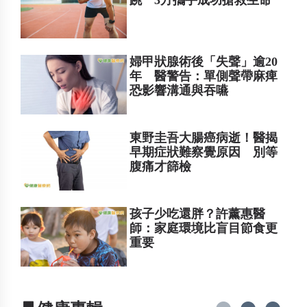
婦甲狀腺術後「失聲」逾20
年 醫警告：單側聲帶麻痺
恐影響溝通與吞嚥
東野圭吾大腸癌病逝！醫揭
早期症狀難察覺原因 別等
腹痛才篩檢
孩子少吃還胖？許薰惠醫
師：家庭環境比盲目節食更
重要