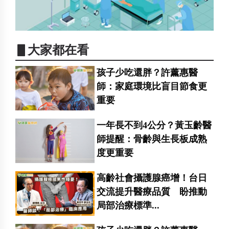
▋大家都在看
孩子少吃還胖？許薰惠醫
師：家庭環境比盲目節食更
重要
一年長不到4公分？黃玉齡醫
師提醒：骨齡與生長板成熟
度更重要
高齡社會攝護腺癌增！台日
交流提升醫療品質 盼推動
局部治療標準...