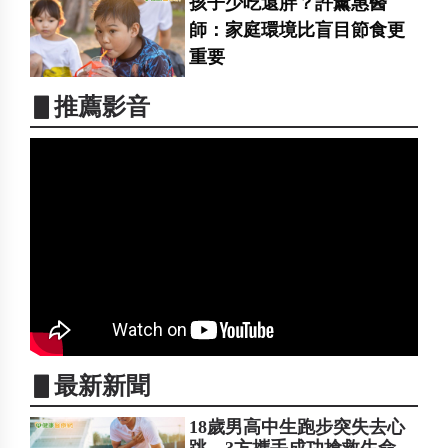
孩子少吃還胖？許薰惠醫
師：家庭環境比盲目節食更
重要
▋推薦影音
▋最新新聞
18歲男高中生跑步突失去心
跳 3方攜手成功搶救生命