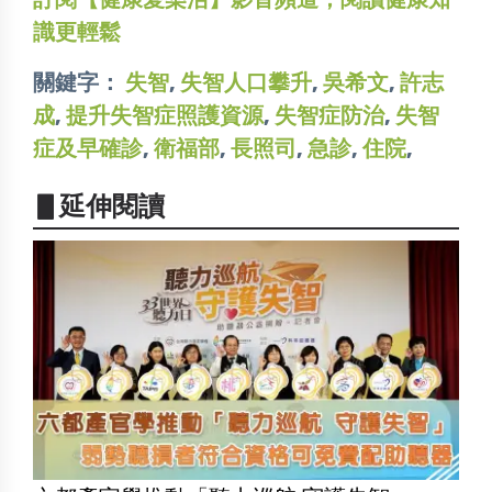
識更輕鬆
關鍵字：
失智
,
失智人口攀升
,
吳希文
,
許志
成
,
提升失智症照護資源
,
失智症防治
,
失智
症及早確診
,
衛福部
,
長照司
,
急診
,
住院
,
▋延伸閱讀