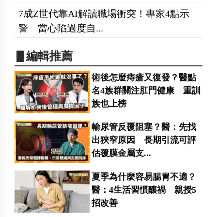
7成Z世代靠AI解讀職場衝突！專家4點示
警 當心陷過度自...
▋編輯推薦
術後怎麼痔瘡又復發？醫點
名4族群關注肛門健康 重訓
族也上榜
輸尿管反覆阻塞？醫：先找
出狹窄原因 長期引流可評
估覆膜金屬支...
夏季為什麼容易腸胃不適？
醫：4生活習慣釀禍 親授5
招改善