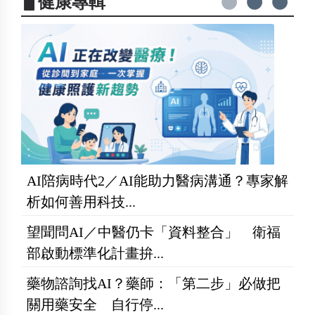
▋健康專輯
AI陪病時代2／AI能助力醫病溝通？專家解
析如何善用科技...
望聞問AI／中醫仍卡「資料整合」 衛福
部啟動標準化計畫拚...
藥物諮詢找AI？藥師：「第二步」必做把
關用藥安全 自行停...