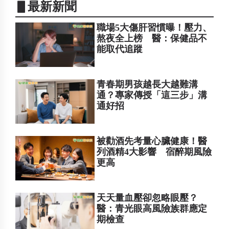
▋最新新聞
職場5大傷肝習慣曝！壓力、
熬夜全上榜 醫：保健品不
能取代追蹤
青春期男孩越長大越難溝
通？專家傳授「這三步」溝
通好招
被勸酒先考量心臟健康！醫
列酒精4大影響 宿醉期風險
更高
天天量血壓卻忽略眼壓？
醫：青光眼高風險族群應定
期檢查