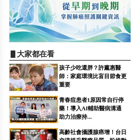
▋大家都在看
孩子少吃還胖？許薰惠醫
師：家庭環境比盲目節食更
重要
青春痘患者1原因常自行停
藥！導入AI輔助醫病溝通
助力治療持...
高齡社會攝護腺癌增！台日