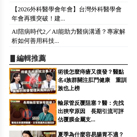
【2026外科醫學會年會】台灣外科醫學會
年會再獲突破！建...
AI陪病時代2／AI能助力醫病溝通？專家解
析如何善用科技...
▋編輯推薦
術後怎麼痔瘡又復發？醫點
名4族群關注肛門健康 重訓
族也上榜
輸尿管反覆阻塞？醫：先找
出狹窄原因 長期引流可評
估覆膜金屬支...
夏季為什麼容易腸胃不適？