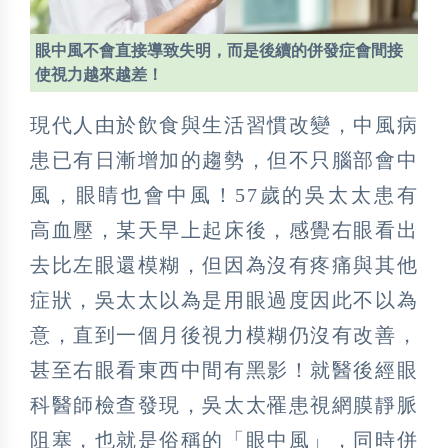
眼中風不會直接導致失明，而是後續的併發症會間接
使視力越來越差！
現代人由於飲食與生活習慣改變，中風病
患已有日漸增加的趨勢，但不只腦部會中
風，眼睛也會中風！57歲的吳太太患有
高血壓，某天早上起床後，感覺右眼看出
去比左眼還模糊，但因為沒有疼痛與其他
症狀，吳太太以為是用眼過度因此不以為
意，直到一個月後視力模糊仍沒有改善，
甚至右眼看東西中間有黑影！就醫後經眼
科醫師檢查發現，吳太太罹患視網膜靜脈
阻塞，也就是俗稱的「眼中風」，同時併