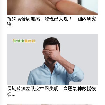
視網膜發病無感，發現已太晚！ 國內研究
證...
長期菸酒左眼突中風失明 高壓氧神救援恢
復...