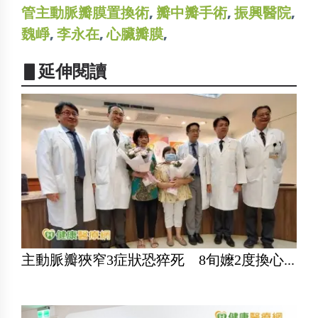
管主動脈瓣膜置換術
,
瓣中瓣手術
,
振興醫院
,
魏崢
,
李永在
,
心臟瓣膜
,
▋延伸閱讀
主動脈瓣狹窄3症狀恐猝死 8旬嬤2度換心...