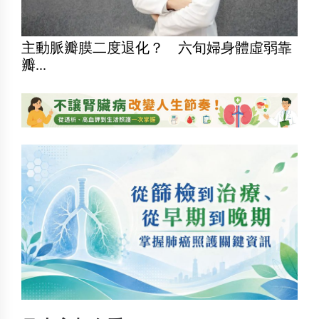
主動脈瓣膜二度退化？ 六旬婦身體虛弱靠
瓣...