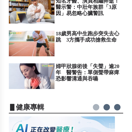
知名牙醫、演員相繼猝逝！
醫示警：中壯年族群「3原
因」易忽略心臟警訊
18歲男高中生跑步突失去心
跳 3方攜手成功搶救生命
婦甲狀腺術後「失聲」逾20
年 醫警告：單側聲帶麻痺
恐影響溝通與吞嚥
▋健康專輯