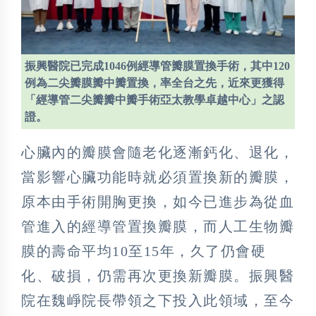
振興醫院已完成1046例經導管瓣膜置換手術，其中120
例為二尖瓣膜瓣中瓣置換，率全台之先，近來更獲得
「經導管二尖瓣瓣中瓣手術亞太教學卓越中心」之認
證。
心臟內的瓣膜會隨老化逐漸鈣化、退化，
當影響心臟功能時就必須置換新的瓣膜，
原本由手術開胸更換，如今已進步為從血
管進入的經導管置換瓣膜，而人工生物瓣
膜的壽命平均10至15年，久了仍會硬
化、破損，仍需再次更換新瓣膜。振興醫
院在魏崢院長帶領之下投入此領域，至今