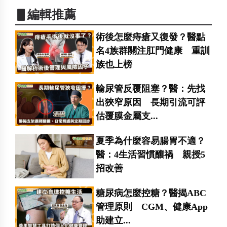
▋編輯推薦
術後怎麼痔瘡又復發？醫點
名4族群關注肛門健康 重訓
族也上榜
輸尿管反覆阻塞？醫：先找
出狹窄原因 長期引流可評
估覆膜金屬支...
夏季為什麼容易腸胃不適？
醫：4生活習慣釀禍 親授5
招改善
糖尿病怎麼控糖？醫揭ABC
管理原則 CGM、健康App
助建立...