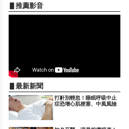
▋推薦影音
▋最新新聞
打鼾別輕忽！睡眠呼吸中止
症恐增心肌梗塞、中風風險