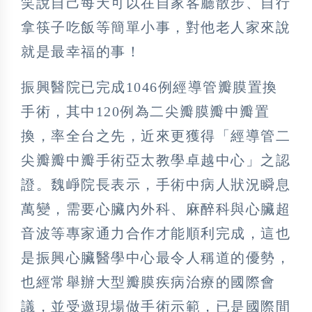
笑說自己每天可以在自家客廳散步、自行
拿筷子吃飯等簡單小事，對他老人家來說
就是最幸福的事！
振興醫院已完成1046例經導管瓣膜置換
手術，其中120例為二尖瓣膜瓣中瓣置
換，率全台之先，近來更獲得「經導管二
尖瓣瓣中瓣手術亞太教學卓越中心」之認
證。魏崢院長表示，手術中病人狀況瞬息
萬變，需要心臟內外科、麻醉科與心臟超
音波等專家通力合作才能順利完成，這也
是振興心臟醫學中心最令人稱道的優勢，
也經常舉辦大型瓣膜疾病治療的國際會
議，並受邀現場做手術示範，已是國際間